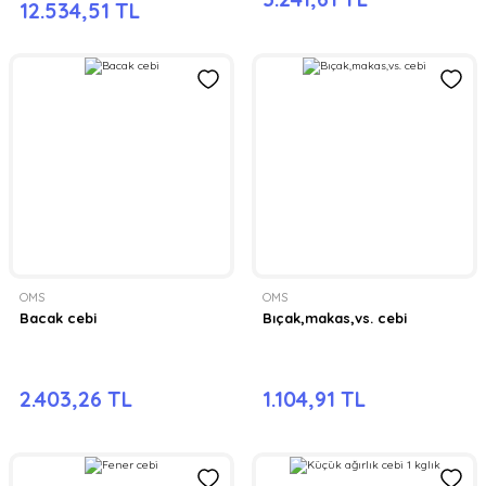
12.534,51 TL
OMS
OMS
Bacak cebi
Bıçak,makas,vs. cebi
2.403,26 TL
1.104,91 TL