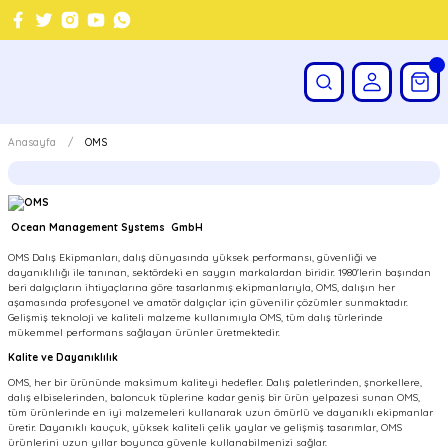
Anasayfa
OMS
OMS
Ocean Management Systems GmbH
OMS Dalış Ekipmanları, dalış dünyasında yüksek performansı, güvenliği ve
dayanıklılığı ile tanınan, sektördeki en saygın markalardan biridir. 1980'lerin başından
beri dalgıçların ihtiyaçlarına göre tasarlanmış ekipmanlarıyla, OMS, dalışın her
aşamasında profesyonel ve amatör dalgıçlar için güvenilir çözümler sunmaktadır.
Gelişmiş teknoloji ve kaliteli malzeme kullanımıyla OMS, tüm dalış türlerinde
mükemmel performans sağlayan ürünler üretmektedir.
Kalite ve Dayanıklılık
OMS, her bir ürününde maksimum kaliteyi hedefler. Dalış paletlerinden, şnorkellere,
dalış elbiselerinden, baloncuk tüplerine kadar geniş bir ürün yelpazesi sunan OMS,
tüm ürünlerinde en iyi malzemeleri kullanarak uzun ömürlü ve dayanıklı ekipmanlar
üretir. Dayanıklı kauçuk, yüksek kaliteli çelik yaylar ve gelişmiş tasarımlar, OMS
ürünlerini uzun yıllar boyunca güvenle kullanabilmenizi sağlar.