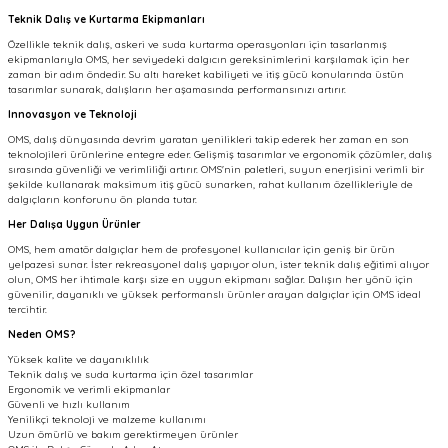
Teknik Dalış ve Kurtarma Ekipmanları
Özellikle teknik dalış, askeri ve suda kurtarma operasyonları için tasarlanmış
ekipmanlarıyla OMS, her seviyedeki dalgıcın gereksinimlerini karşılamak için her
zaman bir adım öndedir. Su altı hareket kabiliyeti ve itiş gücü konularında üstün
tasarımlar sunarak, dalışların her aşamasında performansınızı artırır.
Innovasyon ve Teknoloji
OMS, dalış dünyasında devrim yaratan yenilikleri takip ederek her zaman en son
teknolojileri ürünlerine entegre eder. Gelişmiş tasarımlar ve ergonomik çözümler, dalış
sırasında güvenliği ve verimliliği artırır. OMS'nin paletleri, suyun enerjisini verimli bir
şekilde kullanarak maksimum itiş gücü sunarken, rahat kullanım özellikleriyle de
dalgıçların konforunu ön planda tutar.
Her Dalışa Uygun Ürünler
OMS, hem amatör dalgıçlar hem de profesyonel kullanıcılar için geniş bir ürün
yelpazesi sunar. İster rekreasyonel dalış yapıyor olun, ister teknik dalış eğitimi alıyor
olun, OMS her ihtimale karşı size en uygun ekipmanı sağlar. Dalışın her yönü için
güvenilir, dayanıklı ve yüksek performanslı ürünler arayan dalgıçlar için OMS ideal
tercihtir.
Neden OMS?
Yüksek kalite ve dayanıklılık
Teknik dalış ve suda kurtarma için özel tasarımlar
Ergonomik ve verimli ekipmanlar
Güvenli ve hızlı kullanım
Yenilikçi teknoloji ve malzeme kullanımı
Uzun ömürlü ve bakım gerektirmeyen ürünler