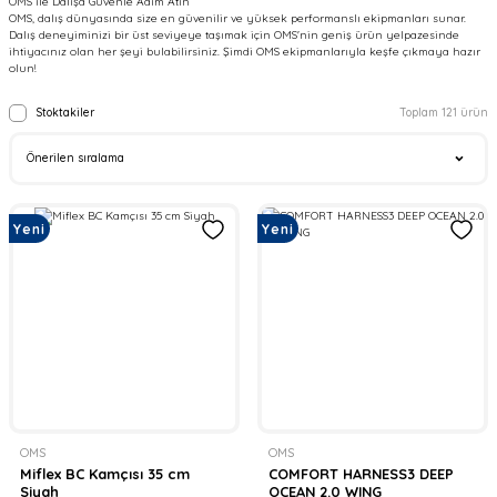
OMS ile Dalışa Güvenle Adım Atın
OMS, dalış dünyasında size en güvenilir ve yüksek performanslı ekipmanları sunar.
Dalış deneyiminizi bir üst seviyeye taşımak için OMS'nin geniş ürün yelpazesinde
ihtiyacınız olan her şeyi bulabilirsiniz. Şimdi OMS ekipmanlarıyla keşfe çıkmaya hazır
olun!
Stoktakiler
Toplam 121 ürün
Yeni
Yeni
OMS
OMS
Miflex BC Kamçısı 35 cm
COMFORT HARNESS3 DEEP
Siyah
OCEAN 2.0 WING