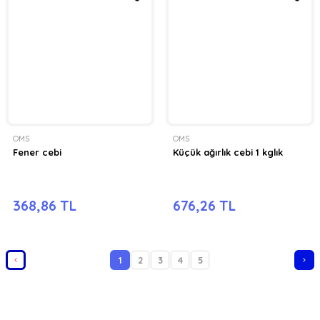
OMS
OMS
Fener cebi
Küçük ağırlık cebi 1 kglık
368,86 TL
676,26 TL
1
2
3
4
5