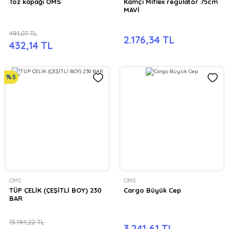
Toz kapağı OMS
Kamçı Miflex regülatör 75cm
MAVİ
491,07 TL
2.176,34 TL
432,14 TL
%5
OMS
OMS
TÜP ÇELİK (ÇEŞİTLİ BOY) 230
Cargo Büyük Cep
BAR
13.194,22 TL
3.241,61 TL