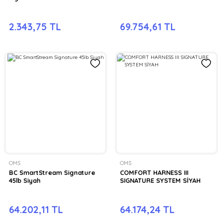
2.343,75 TL
69.754,61 TL
OMS
OMS
BC SmartStream Signature
COMFORT HARNESS III
45lb Siyah
SIGNATURE SYSTEM SİYAH
64.202,11 TL
64.174,24 TL