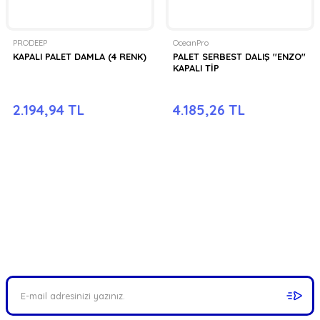
PRODEEP
OceanPro
KAPALI PALET DAMLA (4 RENK)
PALET SERBEST DALIŞ ''ENZO''
KAPALI TİP
2.194,94 TL
4.185,26 TL
FIRSATLARI YAKALAYIN!
Mail adresinizi ekleyerek kampanyalarımızdan anında haberdar
olabilirsiniz.