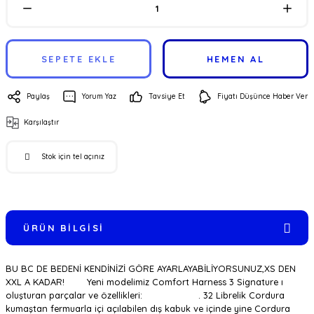
SEPETE EKLE
HEMEN AL
Paylaş
Yorum Yaz
Tavsiye Et
Fiyatı Düşünce Haber Ver
Karşılaştır
Stok için tel açınız
ÜRÜN BILGISI
BU BC DE BEDENİ KENDİNİZİ GÖRE AYARLAYABİLİYORSUNUZ,XS DEN
XXL A KADAR! Yeni modelimiz Comfort Harness 3 Signature ı
oluşturan parçalar ve özellikleri: . 32 Librelik Cordura
kumaştan fermuarla içi açılabilen dış kabuk ve içinde yine Cordura