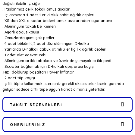
değiştirilebilir iç ciğer.
. Paslanmaz çelik tokalı omuz askıları.
. İç kısmında 4 adet 1 er kiloluk sabit ağırlık cepleri.
. XS dan XXL a kadar bedeni omuz askılarından ayarlananır.
. Alüminyum tokalı bel kemeri.
. Ayarlı göğüs kayışı
. Omuzlarda yumuşak pedler
. 4 adet bükümlü,2 adet düz alüminyum D-halka
. Yanlarda D-halkalı çabuk atımlı 3 er kg lık ağırlık cepleri
. 1 adet alet edevat cebi
. Alüminyum sırtlık tabakası ve üzerinde yumuşak sırtlık pedi
. Scooter bağlamak için D-halkalı apış arası kayışı
.Hızlı doldurup boşaltan Power İnflatör
. 2 adet tüp kayışı
. çiftli tüple kullanmak isterseniz gerekli aksesuarlar bcnin yanında
geliyor sadece çiftli tüpe uygun kanat almanız yeterlidir.
TAKSIT SEÇENEKLERI
ÖNERILERINIZ