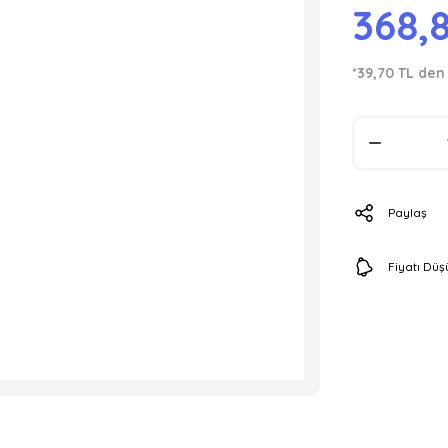
368,
*39,70 TL den 
Paylaş
Fiyatı Dü