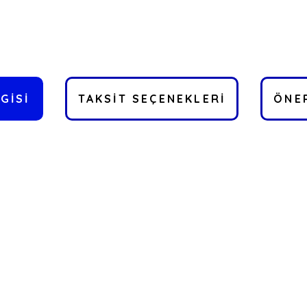
GISI
TAKSIT SEÇENEKLERI
ÖNER
a yetersiz gördüğünüz noktaları öneri formunu kullanarak tarafımıza ilete