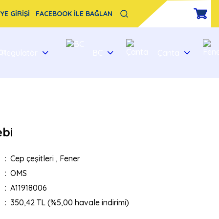
YE GİRİŞİ
FACEBOOK İLE BAĞLAN
Regülatör
BC
Çanta
ebi
Cep çeşitleri
,
Fener
OMS
A11918006
350,42 TL (%5,00 havale indirimi)