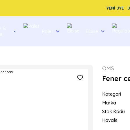
YENİ ÜYE
Ü
e &
Palet
Elbise
el
OMS
Fener c
Kategori
Marka
Stok Kodu
Havale