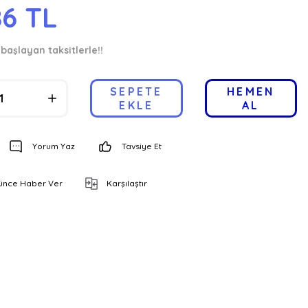
86 TL
başlayan taksitlerle!!
SEPETE
HEMEN
EKLE
AL
Yorum Yaz
Tavsiye Et
şünce Haber Ver
Karşılaştır