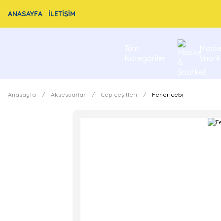
ANASAYFA
İLETİŞİM
Tüm
Mask
Kategoriler
Şnork
Anasayfa
Aksesuarlar
Cep çeşitleri
Fener cebi