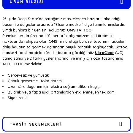
ÜRÜN BILGISI
25 yıldır Deep Store'da sattığımız maskelerden bazıları yakaladığı
başarı ile dalgıçlar arasında "Efsane maske " diye tanımlanmışlardır.
Şimdi bunlara bir yenisini ekliyoruz,
OMS TATTOO.
Premium un da üzerinde "Superior" dalış malzemeleri üretmek
noktasında rakipsiz olan OMS nin ürettiği bu özel tasarım maskeler
dalış hayatınıza görmek açısından büyük rahatlık sağlayacak. Tattoo
maske 4 farklı modelde üretilir,burada gördüğünüz
UltraClear
(UC)
cama sahip ve 2 farklı yüzler (normal ve mini) için özel tasarlanmış
TATTOO UC modelidir.
Çerçevesiz ve yumuşak
Çabuk gevşetmeli toka sistemi.
Uzun süre dayanım için ekstra sağlam silikon kayış.
Bulanık veya fazla ışıklı ortamlardan etkilenmeyen tek cam.
Siyah renk
TAKSIT SEÇENEKLERI