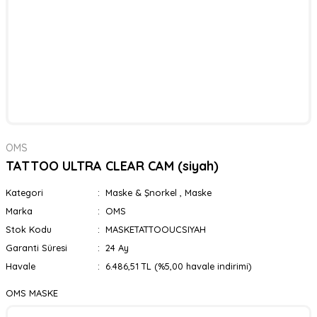
OMS
TATTOO ULTRA CLEAR CAM (siyah)
Kategori
Maske & Şnorkel
,
Maske
Marka
OMS
Stok Kodu
MASKETATTOOUCSIYAH
Garanti Süresi
24 Ay
Havale
6.486,51 TL (%5,00 havale indirimi)
OMS MASKE