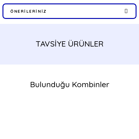
ÖNERILERINIZ
Bu ürünün fiyat bilgisi, resim, ürün açıklamalarında ve diğer
konularda yetersiz gördüğünüz noktaları öneri formunu kullanarak
tarafımıza iletebilirsiniz.
TAVSİYE ÜRÜNLER
Görüş ve önerileriniz için teşekkür ederiz.
Ürün resmi kalitesiz, bozuk veya görüntülenemiyor.
%40
Ürün açıklamasında eksik bilgiler bulunuyor.
Ürün bilgilerinde hatalar bulunuyor.
Bulunduğu Kombinler
Ürün fiyatı diğer sitelerden daha pahalı.
Bu ürüne benzer farklı alternatifler olmalı.
FIRSATLARI YAKALAYIN!
Gönder