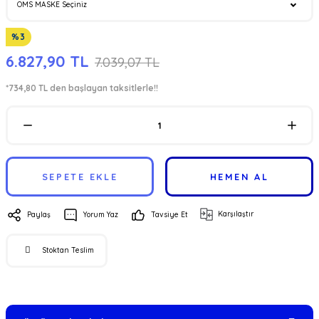
%3
6.827,90 TL
7.039,07 TL
*734,80 TL den başlayan taksitlerle!!
SEPETE EKLE
HEMEN AL
Karşılaştır
Paylaş
Yorum Yaz
Tavsiye Et
Stoktan Teslim