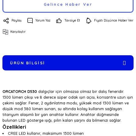
Gelince Haber Ver
Paylaş
Yorum Yaz
Tavsiye Et
Fiyatı Düşünce Haber Ver
Karşılaştır
ÜRÜN BILGISI
ORCATORCH D530
dalgıçlar için olmazsa olmaz bir dalış feneridir.
1300 lümen çıkışı ve 8 derece süper odak ışın açısı, konsantre uzun ışın
çekimi sağlar. Fener, 2 aydınlatma modu, yüksek mod 1300 lümen ve
düşük mod 380 lümen sunan, su altında kolay kullanım sağlayan
titanyum alaşımlı bir yan anahtar kullanır. Anahtar düğmesinde
bulunan LED gösterge ışığı, pilin kalan şarjını da bilmenizi sağlar.
Özellikleri
CREE LED kullanır, maksimum 1300 lümen