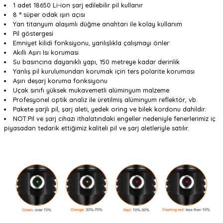
1 adet 18650 Li-ion şarj edilebilir pil kullanır
8 ° süper odak ışın açısı
Yan titanyum alaşımlı düğme anahtarı ile kolay kullanım
Pil göstergesi
Emniyet kilidi fonksiyonu, yanlışlıkla çalışmayı önler
Akıllı Aşırı Isı koruması
Su basıncına dayanıklı yapı, 150 metreye kadar derinlik
Yanlış pil kurulumundan korumak için ters polarite koruması
Aşırı deşarj koruma fonksiyonu
Uçak sınıfı yüksek mukavemetli alüminyum malzeme
Profesyonel optik analiz ile üretilmiş alüminyum reflektör, vb.
Pakete şarjlı pil, şarj aleti, yedek oring ve bilek kordonu dahildir.
NOT:Pil ve şarj cihazı ithalatındaki engeller nedeniyle fenerlerimiz iç
piyasadan tedarik ettiğimiz kaliteli pil ve şarj aletleriyle satılır.