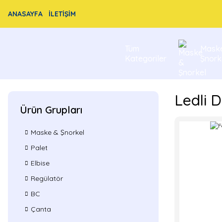
ANASAYFA
İLETİŞİM
Tüm
Mask
Kategoriler
Şnork
Ledli D
Ürün Grupları
Maske & Şnorkel
Palet
Elbise
Regülatör
BC
Çanta