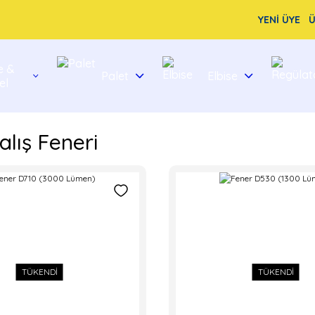
YENİ ÜYE
Ü
e &
Palet
Elbise
el
alış Feneri
TÜKENDİ
TÜKENDİ