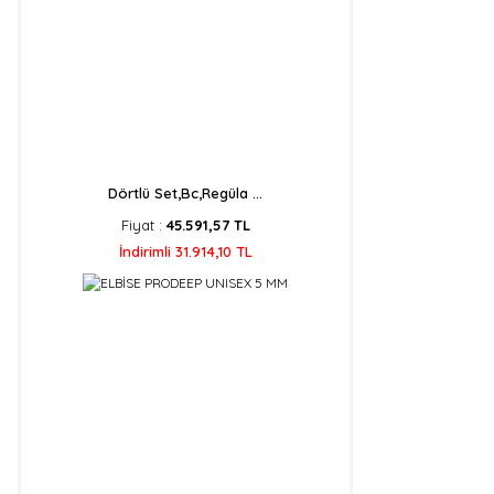
Dörtlü Set,Bc,Regüla ...
Fiyat :
45.591,57 TL
İndirimli 31.914,10 TL