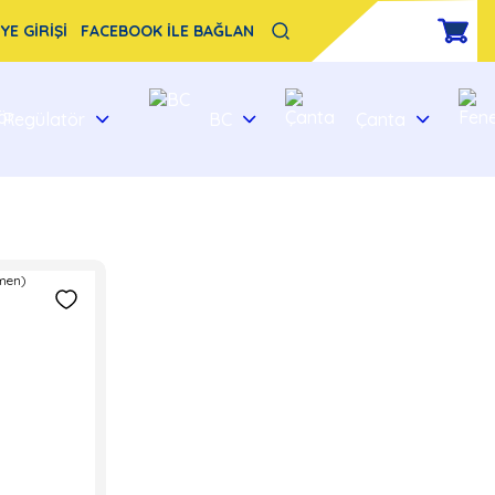
YE GİRİŞİ
FACEBOOK İLE BAĞLAN
Regülatör
BC
Çanta