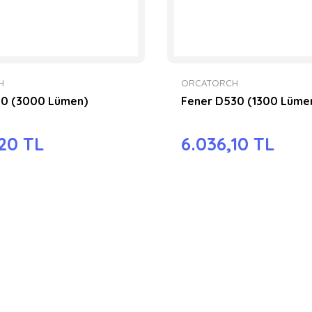
H
ORCATORCH
10 (3000 Lümen)
Fener D530 (1300 Lüme
,20 TL
6.036,10 TL