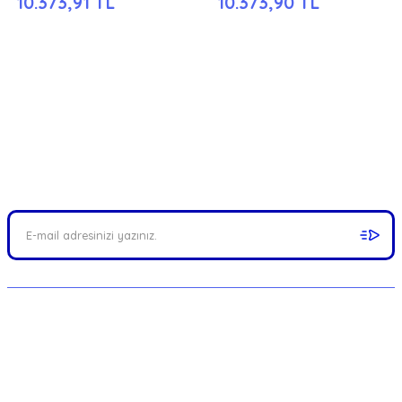
10.373,91 TL
10.373,90 TL
FIRSATLARI YAKALAYIN!
Mail adresinizi ekleyerek kampanyalarımızdan anında haberdar
olabilirsiniz.
MERKEZ : Münir Nurettin Selçuk Cad. No:82/A
Kalamış, Kadıköy / İSTANBUL
Telefon: 0216 414 6286 - 0543 414 6286 -