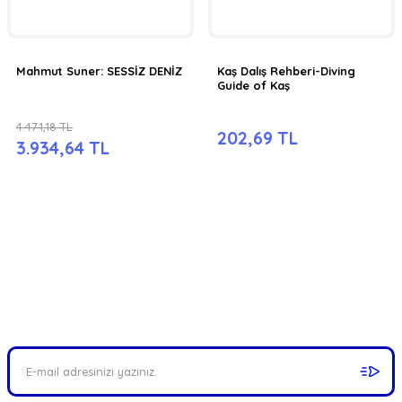
Mahmut Suner: SESSİZ DENİZ
Kaş Dalış Rehberi-Diving
Guide of Kaş
4.471,18 TL
202,69 TL
3.934,64 TL
FIRSATLARI YAKALAYIN!
Mail adresinizi ekleyerek kampanyalarımızdan anında haberdar
olabilirsiniz.