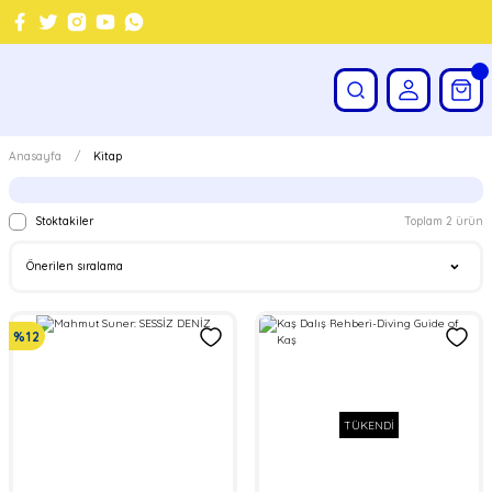
Anasayfa
Kitap
Stoktakiler
Toplam 2 ürün
%12
TÜKENDİ