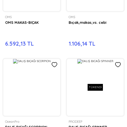
OMS
OMS
OMS MAKAS-BIÇAK
Bıçak,makas,vs. cebi
6.592,13 TL
1.106,14 TL
TÜKENDİ
OceanPro
PRODEEP
DALIŞ BIÇAĞI SCORPION
DALIŞ BICAĞI SPINNER