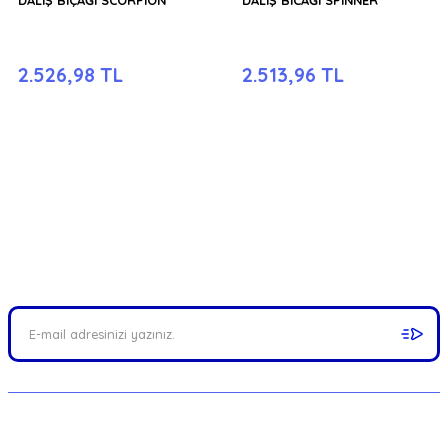
2.526,98 TL
2.513,96 TL
FIRSATLARI YAKALAYIN!
Mail adresinizi ekleyerek kampanyalarımızdan anında haberdar
olabilirsiniz.