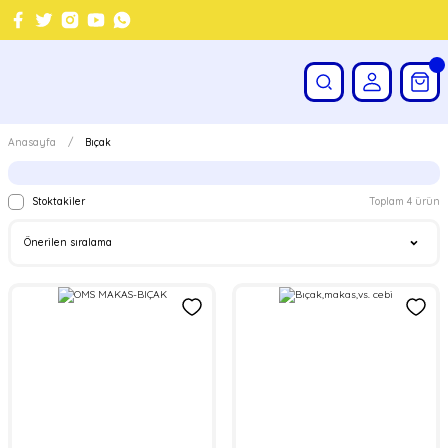
Anasayfa
Bıçak
Stoktakiler
Toplam 4 ürün