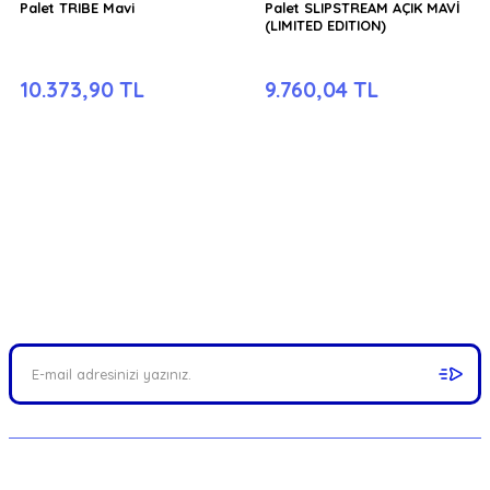
Palet TRIBE Mavi
Palet SLIPSTREAM AÇIK MAVİ
(LIMITED EDITION)
10.373,90 TL
9.760,04 TL
FIRSATLARI YAKALAYIN!
Mail adresinizi ekleyerek kampanyalarımızdan anında haberdar
olabilirsiniz.