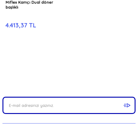
Miflex Kamçı Dual döner
başlıklı
4.413,37 TL
FIRSATLARI YAKALAYIN!
Mail adresinizi ekleyerek kampanyalarımızdan anında haberdar
olabilirsiniz.