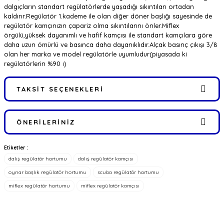
dalgıçların standart regülatörlerde yaşadığı sıkıntıları ortadan
kaldırır.Regülatör 1.kademe ile olan diğer döner başlığı sayesinde de
regülatör kamçınızın çapariz olma sıkıntılarını önler.Miflex
örgülü,yüksek dayanımlı ve hafif kamçısı ile standart kamçılara göre
daha uzun ömürlü ve basınca daha dayanıklıdır.Alçak basınç çıkışı 3/8
olan her marka ve model regülatörle uyumludur(piyasada ki
regülatörlerin %90 ı)
TAKSIT SEÇENEKLERI
ÖNERILERINIZ
Etiketler :
Bu ürünün fiyat bilgisi, resim, ürün açıklamalarında ve diğer
dalış regülatör hortumu
dalış regülatör kamçısı
konularda yetersiz gördüğünüz noktaları öneri formunu kullanarak
tarafımıza iletebilirsiniz.
oynar başlık regülatör hortumu
scuba regülatör hortumu
Görüş ve önerileriniz için teşekkür ederiz.
miflex regülatör hortumu
miflex regülatör kamçısı
Ürün resmi kalitesiz, bozuk veya görüntülenemiyor.
Ürün açıklamasında eksik bilgiler bulunuyor.
FIRSATLARI YAKALAYIN!