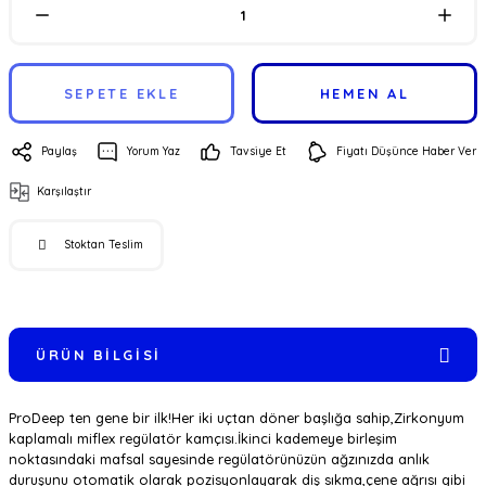
SEPETE EKLE
HEMEN AL
Paylaş
Yorum Yaz
Tavsiye Et
Fiyatı Düşünce Haber Ver
Karşılaştır
Stoktan Teslim
ÜRÜN BILGISI
ProDeep ten gene bir ilk!Her iki uçtan döner başlığa sahip,Zirkonyum
kaplamalı miflex regülatör kamçısı.İkinci kademeye birleşim
noktasındaki mafsal sayesinde regülatörünüzün ağzınızda anlık
duruşunu otomatik olarak pozisyonlayarak diş sıkma,çene ağrısı gibi