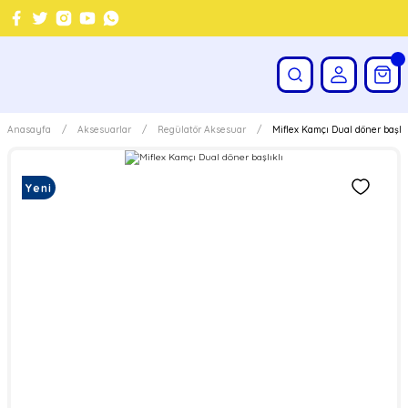
Anasayfa
Aksesuarlar
Regülatör Aksesuar
Miflex Kamçı Dual döner başlık
Yeni