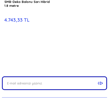
SMB-Deko Balonu Sarı Hibrid
1.8 metre
4.743,33 TL
FIRSATLARI YAKALAYIN!
Mail adresinizi ekleyerek kampanyalarımızdan anında haberdar
olabilirsiniz.