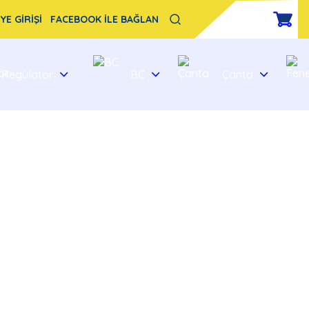
YE GİRİŞİ
FACEBOOK İLE BAĞLAN
Regülatör
BC
Çanta