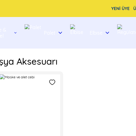
YENİ ÜYE
Ü
e &
Palet
Elbise
el
Eşya Aksesuarı