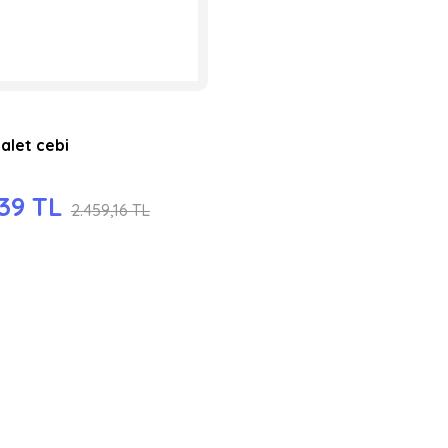
alet cebi
39 TL
2.459,16 TL