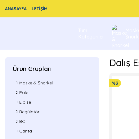
ANASAYFA
İLETİŞİM
Tüm
Mask
Kategoriler
Şnork
Dalış 
Ürün Grupları
Maske & Şnorkel
%3
Palet
Elbise
Regülatör
BC
Çanta