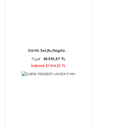
Dörtlü Set,Bc,Regüla ...
Fiyat :
45.591,57 TL
İndirimli 31.914,10 TL