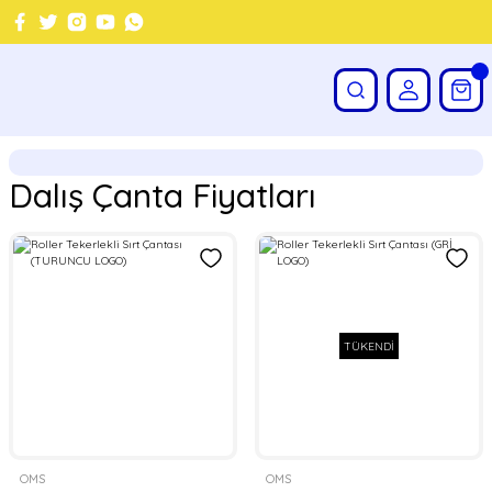
Dalış Çanta Fiyatları
TÜKENDİ
OMS
OMS