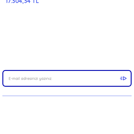
17.304,34 TL
FIRSATLARI YAKALAYIN!
Mail adresinizi ekleyerek kampanyalarımızdan anında haberdar
olabilirsiniz.
MERKEZ : Münir Nurettin Selçuk Cad. No:82/A
Kalamış, Kadıköy / İSTANBUL
Telefon: 0216 414 6286 - 0543 414 6286 -