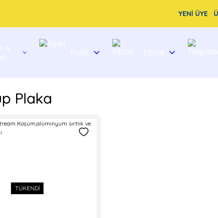
YENİ ÜYE
Ü
e &
Palet
Elbise
el
Tüp Plaka
TÜKENDİ