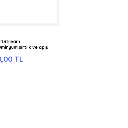
rtStream
minyum sırtlık ve apış
şı
8,00 TL