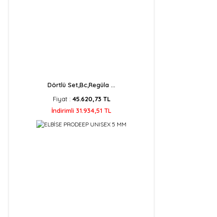
Dörtlü Set,Bc,Regüla ...
Fiyat :
45.620,73 TL
İndirimli 31.934,51 TL