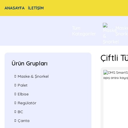
ANASAYFA
İLETİŞİM
Tüm
Mask
Kategoriler
Şnork
Çiftli 
Ürün Grupları
Maske & Şnorkel
Palet
Elbise
Regülatör
BC
Çanta