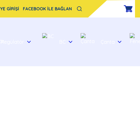
YE GİRİŞİ
FACEBOOK İLE BAĞLAN
Regülatör
BC
Çanta