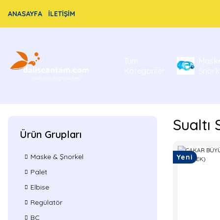
ANASAYFA
İLETİŞİM
Tüm
Mask
Kategoriler
Şnork
Sualtı 
Ürün Grupları
Maske & Şnorkel
Yeni
Palet
Elbise
Regülatör
BC