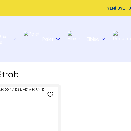
YENİ ÜYE
Ü
e &
Palet
Elbise
el
Strob