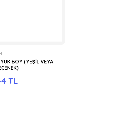
H
YÜK BOY (YEŞİL VEYA
EÇENEK)
44 TL