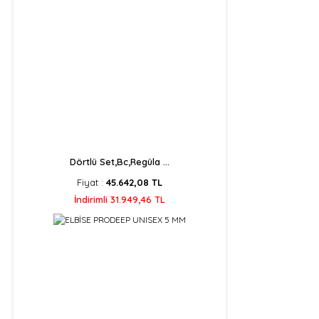
Dörtlü Set,Bc,Regüla ...
Fiyat :
45.642,08 TL
İndirimli 31.949,46 TL