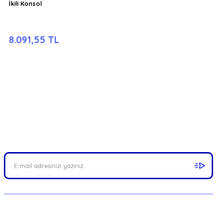
İkili Konsol
8.091,55 TL
FIRSATLARI YAKALAYIN!
Mail adresinizi ekleyerek kampanyalarımızdan anında haberdar
olabilirsiniz.