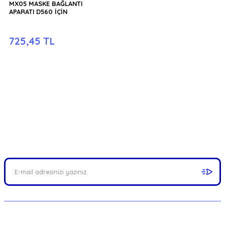
MX05 MASKE BAĞLANTI
APARATI D560 İÇİN
725,45 TL
FIRSATLARI YAKALAYIN!
Mail adresinizi ekleyerek kampanyalarımızdan anında haberdar
olabilirsiniz.