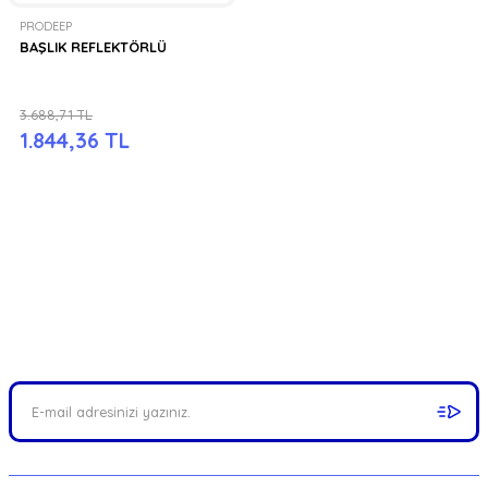
PRODEEP
BAŞLIK REFLEKTÖRLÜ
3.688,71 TL
1.844,36 TL
FIRSATLARI YAKALAYIN!
Mail adresinizi ekleyerek kampanyalarımızdan anında haberdar
olabilirsiniz.