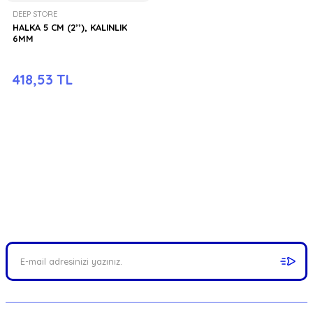
DEEP STORE
HALKA 5 CM (2’’), KALINLIK
6MM
418,53 TL
FIRSATLARI YAKALAYIN!
Mail adresinizi ekleyerek kampanyalarımızdan anında haberdar
olabilirsiniz.