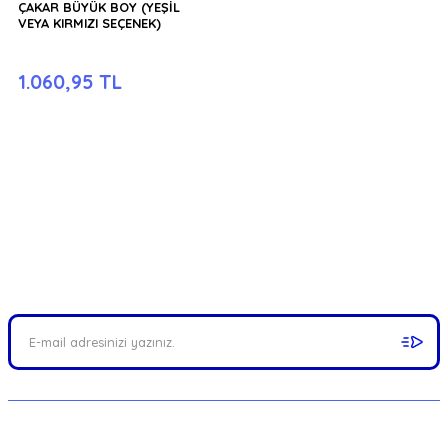
ÇAKAR BÜYÜK BOY (YEŞİL
VEYA KIRMIZI SEÇENEK)
1.060,95 TL
FIRSATLARI YAKALAYIN!
Mail adresinizi ekleyerek kampanyalarımızdan anında haberdar
olabilirsiniz.