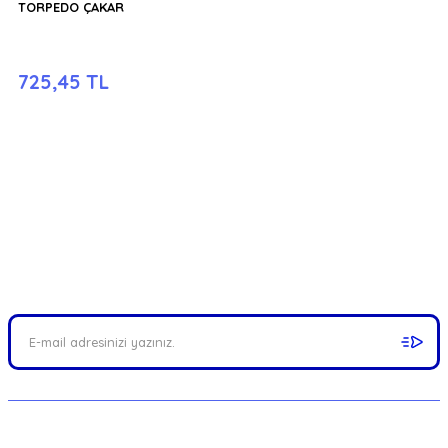
TORPEDO ÇAKAR
725,45 TL
FIRSATLARI YAKALAYIN!
Mail adresinizi ekleyerek kampanyalarımızdan anında haberdar
olabilirsiniz.