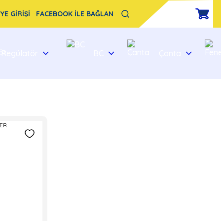
YE GİRİŞİ
FACEBOOK İLE BAĞLAN
Regülatör
BC
Çanta