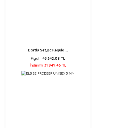
Dörtlü Set,Bc,Regüla ...
Fiyat :
45.642,08 TL
İndirimli 31.949,46 TL