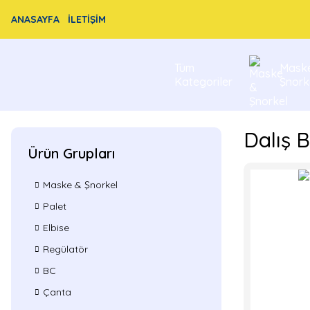
ANASAYFA
İLETİŞİM
Tüm
Mask
Kategoriler
Şnork
Dalış 
Ürün Grupları
Maske & Şnorkel
Palet
Elbise
Regülatör
BC
Çanta