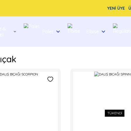
YENİ ÜYE
Ü
e &
Palet
Elbise
el
Bıçak
TÜKENDİ