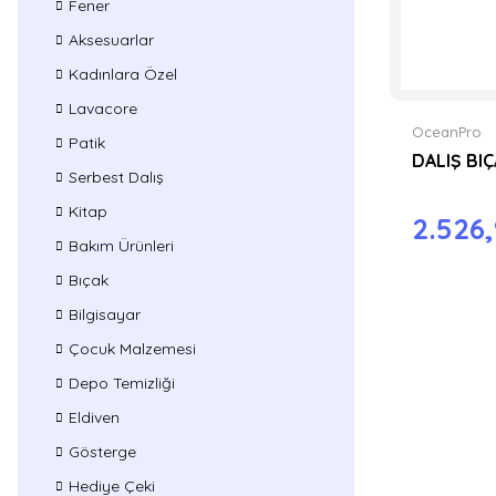
Fener
Aksesuarlar
Kadınlara Özel
Lavacore
OceanPro
Patik
DALIŞ BI
Serbest Dalış
Kitap
2.526
Bakım Ürünleri
Bıçak
Bilgisayar
Çocuk Malzemesi
Depo Temizliği
Eldiven
Gösterge
Hediye Çeki