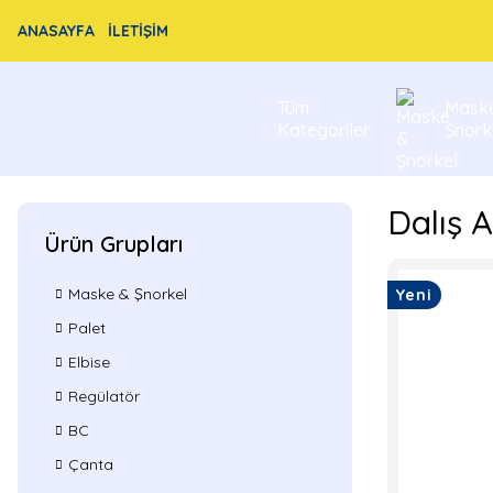
ANASAYFA
İLETİŞİM
Tüm
Mask
Kategoriler
Şnork
Dalış A
Ürün Grupları
Maske & Şnorkel
Yeni
Palet
Elbise
Regülatör
BC
Çanta