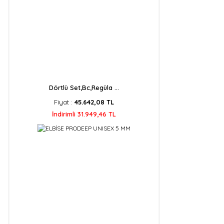
Dörtlü Set,Bc,Regüla ...
Fiyat :
45.642,08 TL
İndirimli 31.949,46 TL