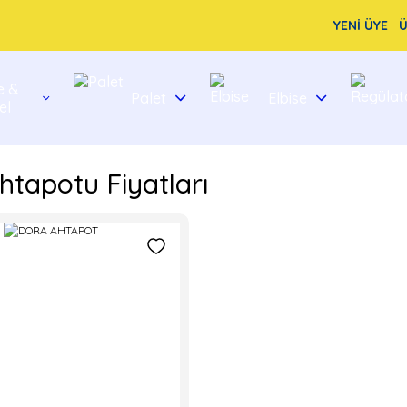
YENİ ÜYE
Ü
e &
Palet
Elbise
el
htapotu Fiyatları