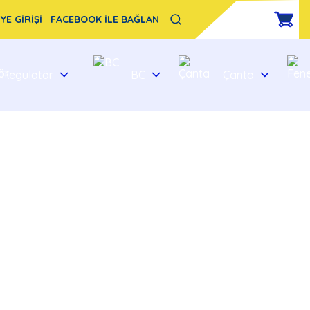
YE GİRİŞİ
FACEBOOK İLE BAĞLAN
Regülatör
BC
Çanta