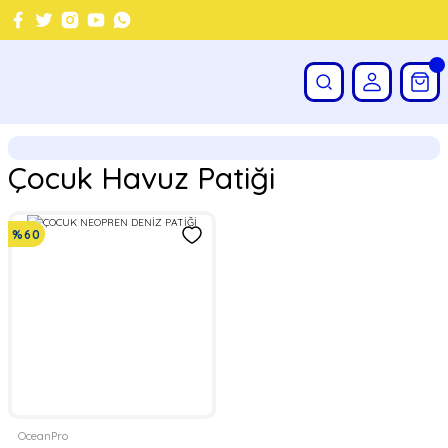
Çocuk Havuz Patiği
%60
OceanPro