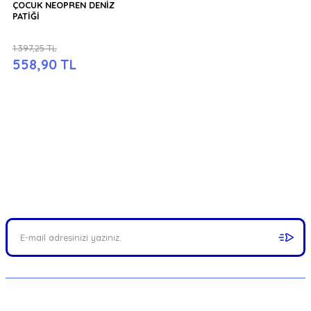
ÇOCUK NEOPREN DENİZ
PATİĞİ
1.397,25 TL
558,90 TL
FIRSATLARI YAKALAYIN!
Mail adresinizi ekleyerek kampanyalarımızdan anında haberdar
olabilirsiniz.