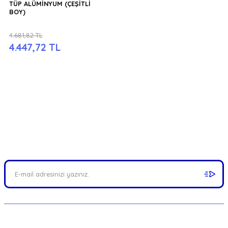
TÜP ALÜMİNYUM (ÇEŞİTLİ
BOY)
4.681,82 TL
4.447,72 TL
FIRSATLARI YAKALAYIN!
Mail adresinizi ekleyerek kampanyalarımızdan anında haberdar
olabilirsiniz.