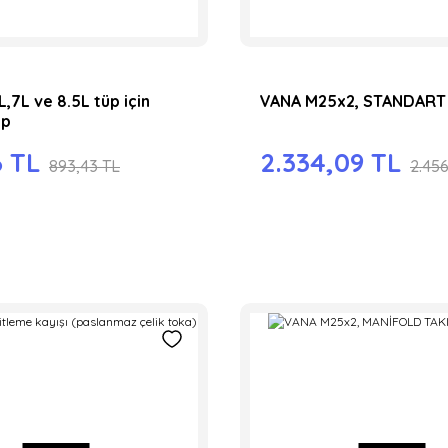
L,7L ve 8.5L tüp için
VANA M25x2, STANDART
ap
6 TL
2.334,09 TL
893,43 TL
2.456