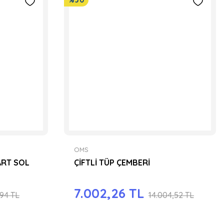
%50
OMS
ART SOL
ÇİFTLİ TÜP ÇEMBERİ
7.002,26 TL
,94 TL
14.004,52 TL