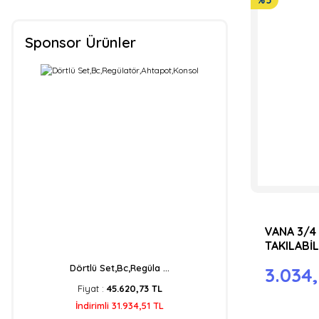
%5
Sponsor Ürünler
VANA 3/4
TAKILABİL
Dörtlü Set,Bc,Regüla ...
3.034,
Fiyat :
45.620,73 TL
İndirimli 31.934,51 TL