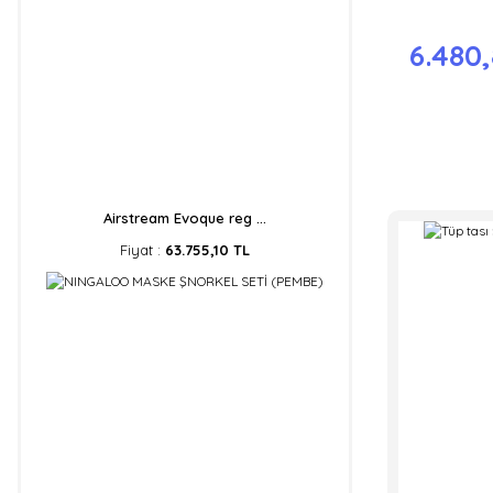
6.480
Airstream Evoque reg ...
Fiyat :
63.755,10 TL