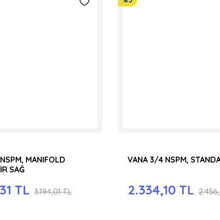
%5
 NSPM, MANIFOLD
VANA 3/4 NSPM, STAND
İR SAĞ
31 TL
2.334,10 TL
3.194,01 TL
2.456