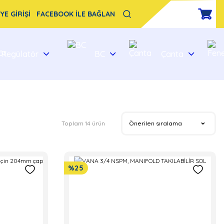
YE GİRİŞİ
FACEBOOK İLE BAĞLAN
Regülatör
BC
Çanta
Toplam 14 ürün
%25