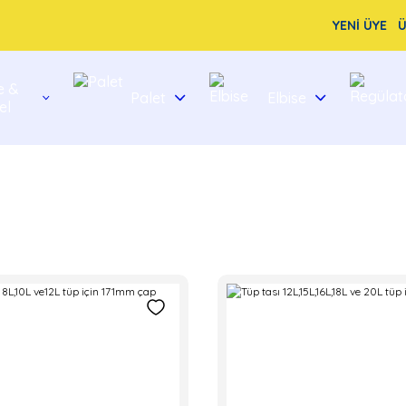
YENİ ÜYE
Ü
e &
Palet
Elbise
el