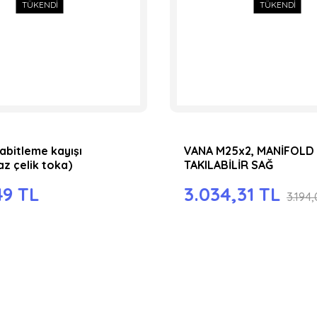
TÜKENDİ
TÜKENDİ
sabitleme kayışı
VANA M25x2, MANİFOLD
z çelik toka)
TAKILABİLİR SAĞ
49 TL
3.034,31 TL
3.194,