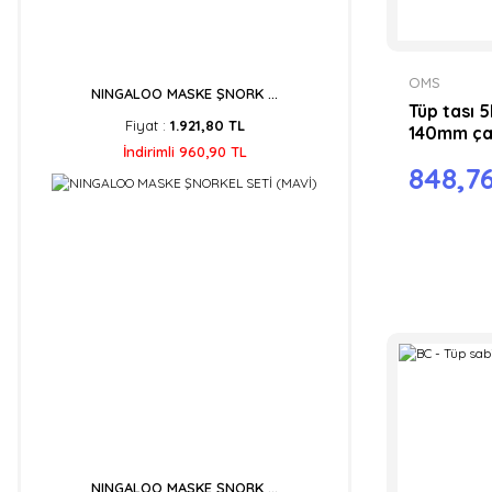
OMS
NINGALOO MASKE ŞNORK ...
Tüp tası 5
Fiyat :
1.921,80 TL
140mm ç
İndirimli 960,90 TL
848,7
NINGALOO MASKE ŞNORK ...