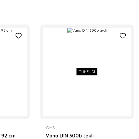
TÜKENDİ
OMS
a 92 cm
Vana DIN 300b tekli