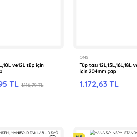
OMS
L,10L ve12L tüp için
Tüp tası 12L,15L,16L,18L 
p
için 204mm çap
95 TL
1.172,63 TL
1.116,79 TL