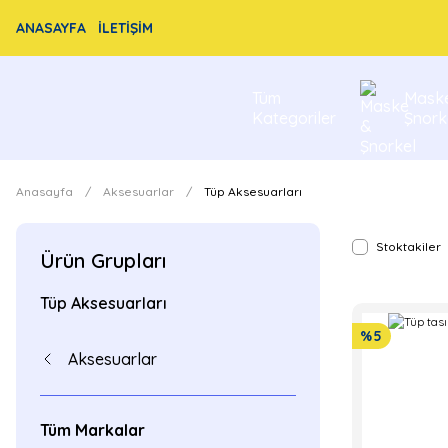
ANASAYFA
İLETİŞİM
Tüm
Mask
Kategoriler
Şnork
Anasayfa
Aksesuarlar
Tüp Aksesuarları
Stoktakiler
Ürün Grupları
Tüp Aksesuarları
%5
Aksesuarlar
Tüm Markalar