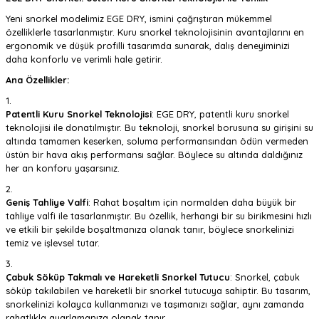
Yeni snorkel modelimiz EGE DRY, ismini çağrıştıran mükemmel
özelliklerle tasarlanmıştır. Kuru snorkel teknolojisinin avantajlarını en
ergonomik ve düşük profilli tasarımda sunarak, dalış deneyiminizi
daha konforlu ve verimli hale getirir.
Ana Özellikler:
Patentli Kuru Snorkel Teknolojisi
: EGE DRY, patentli kuru snorkel
teknolojisi ile donatılmıştır. Bu teknoloji, snorkel borusuna su girişini su
altında tamamen keserken, soluma performansından ödün vermeden
üstün bir hava akış performansı sağlar. Böylece su altında daldığınız
her an konforu yaşarsınız.
Geniş Tahliye Valfi
: Rahat boşaltım için normalden daha büyük bir
tahliye valfi ile tasarlanmıştır. Bu özellik, herhangi bir su birikmesini hızlı
ve etkili bir şekilde boşaltmanıza olanak tanır, böylece snorkelinizi
temiz ve işlevsel tutar.
Çabuk Söküp Takmalı ve Hareketli Snorkel Tutucu
: Snorkel, çabuk
söküp takılabilen ve hareketli bir snorkel tutucuya sahiptir. Bu tasarım,
snorkelinizi kolayca kullanmanızı ve taşımanızı sağlar, aynı zamanda
rahatlıkla ayarlamanıza olanak tanır.