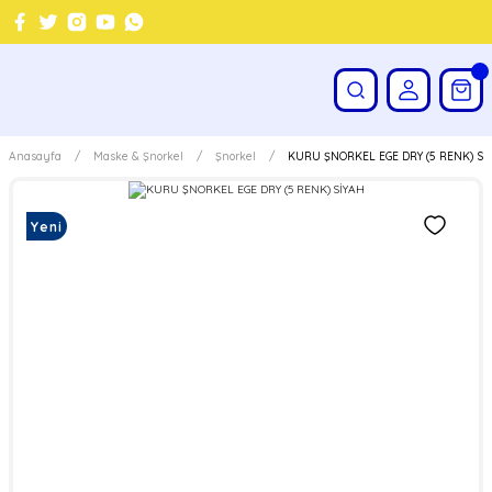
Anasayfa
Maske & Şnorkel
Şnorkel
KURU ŞNORKEL EGE DRY (5 RENK) Sİ
Yeni