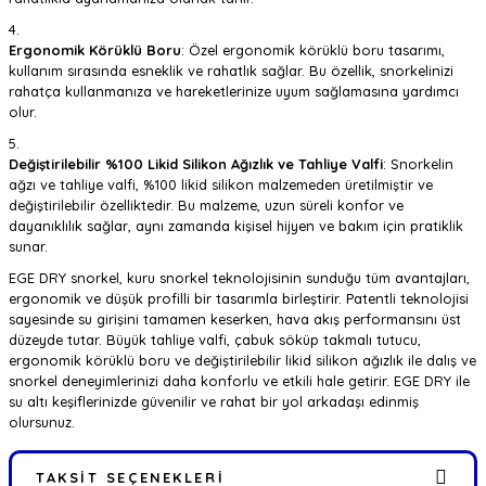
Ergonomik Körüklü Boru
: Özel ergonomik körüklü boru tasarımı,
kullanım sırasında esneklik ve rahatlık sağlar. Bu özellik, snorkelinizi
rahatça kullanmanıza ve hareketlerinize uyum sağlamasına yardımcı
olur.
Değiştirilebilir %100 Likid Silikon Ağızlık ve Tahliye Valfi
: Snorkelin
ağzı ve tahliye valfi, %100 likid silikon malzemeden üretilmiştir ve
değiştirilebilir özelliktedir. Bu malzeme, uzun süreli konfor ve
dayanıklılık sağlar, aynı zamanda kişisel hijyen ve bakım için pratiklik
sunar.
EGE DRY snorkel, kuru snorkel teknolojisinin sunduğu tüm avantajları,
ergonomik ve düşük profilli bir tasarımla birleştirir. Patentli teknolojisi
sayesinde su girişini tamamen keserken, hava akış performansını üst
düzeyde tutar. Büyük tahliye valfi, çabuk söküp takmalı tutucu,
ergonomik körüklü boru ve değiştirilebilir likid silikon ağızlık ile dalış ve
snorkel deneyimlerinizi daha konforlu ve etkili hale getirir. EGE DRY ile
su altı keşiflerinizde güvenilir ve rahat bir yol arkadaşı edinmiş
olursunuz.
TAKSIT SEÇENEKLERI