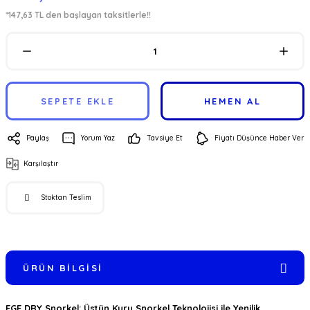
*147,63 TL den başlayan taksitlerle!!
SEPETE EKLE
HEMEN AL
Paylaş
Yorum Yaz
Tavsiye Et
Fiyatı Düşünce Haber Ver
Karşılaştır
Stoktan Teslim
ÜRÜN BILGISI
EGE DRY Snorkel: Üstün Kuru Snorkel Teknolojisi ile Yenilik