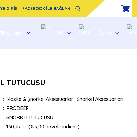
YE GİRİŞİ
FACEBOOK İLE BAĞLAN
Regülatör
BC
Çanta
L TUTUCUSU
Maske & Şnorkel Aksesuarlar
,
Şnorkel Aksesuarları
PRODEEP
SNORKELTUTUCUSU
130,47 TL (%5,00 havale indirimi)