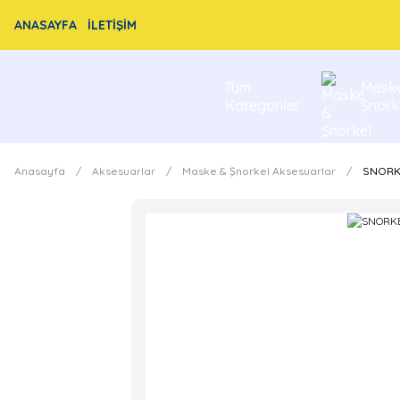
ANASAYFA
İLETİŞİM
Tüm
Mask
Kategoriler
Şnork
Anasayfa
Aksesuarlar
Maske & Şnorkel Aksesuarlar
SNORK