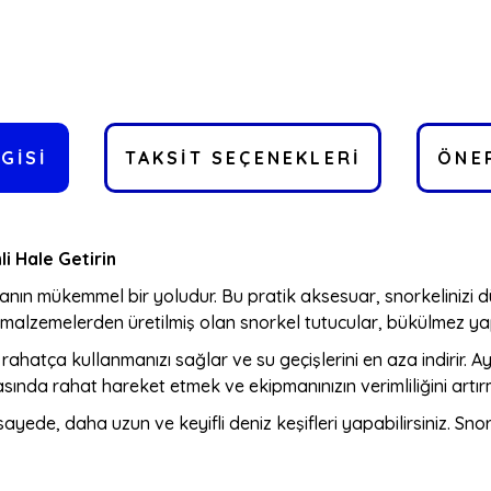
GISI
TAKSIT SEÇENEKLERI
ÖNER
li Hale Getirin
utmanın mükemmel bir yoludur. Bu pratik aksesuar, snorkelinizi
li malzemelerden üretilmiş olan snorkel tutucular, bükülmez yapı
ahatça kullanmanızı sağlar ve su geçişlerini en aza indirir. Ay
asında rahat hareket etmek ve ekipmanınızın verimliliğini artır
sayede, daha uzun ve keyifli deniz keşifleri yapabilirsiniz. Sn