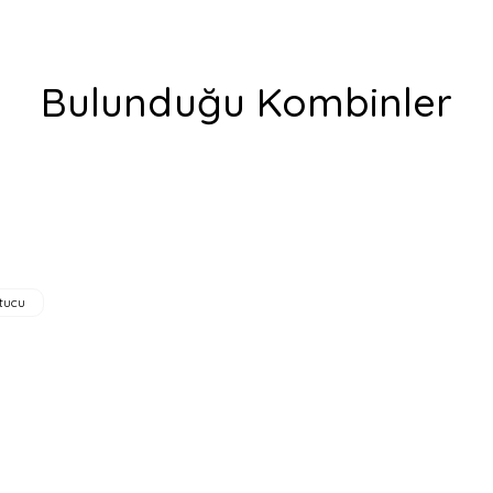
Bulunduğu Kombinler
a yetersiz gördüğünüz noktaları öneri formunu kullanarak tarafımıza ilete
utucu
Gönder