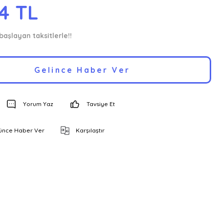
34 TL
başlayan taksitlerle!!
Gelince Haber Ver
Yorum Yaz
Tavsiye Et
şünce Haber Ver
Karşılaştır