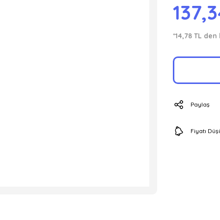
137,
*14,78 TL den 
Paylaş
Fiyatı Dü