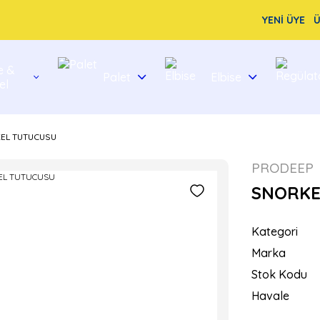
YENİ ÜYE
Ü
e &
Palet
Elbise
el
EL TUTUCUSU
PRODEEP
SNORKE
Kategori
Marka
Stok Kodu
Havale