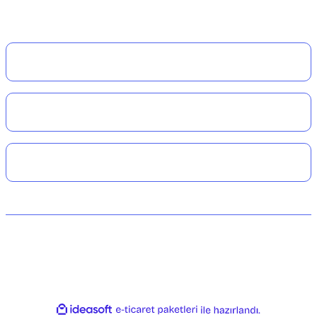
Kurumsal
Alışveriş
Üyelik
© 2024 Dalışçantam®. Her hakkı saklıdır. Tüm kredi kartı bilgileriniz 256bit
SSL Sertifikası ile korunmaktadır.
ideasoft
ile
e-