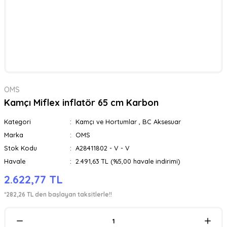
OMS
Kamçı Miflex inflatör 65 cm Karbon
Kategori
Kamçı ve Hortumlar
,
BC Aksesuar
Marka
OMS
Stok Kodu
A28411802 - V - V
Havale
2.491,63 TL (%5,00 havale indirimi)
2.622,77 TL
*282,26 TL den başlayan taksitlerle!!