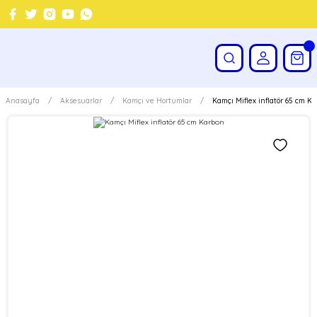
Anasayfa
Aksesuarlar
Kamçı ve Hortumlar
Kamçı Miflex inflatör 65 cm K