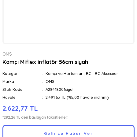
OMS
Kamçı Miflex inflatör 56cm siyah
Kategori
Kamçı ve Hortumlar
,
BC
,
BC Aksesuar
Marka
OMS
Stok Kodu
A28418001siyah
Havale
2.491,63 TL (%5,00 havale indirimi)
2.622,77 TL
*282,26 TL den başlayan taksitlerle!!
Gelince Haber Ver