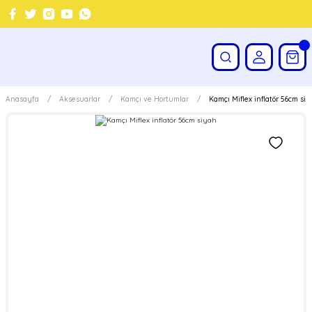
Anasayfa
Aksesuarlar
Kamçı ve Hortumlar
Kamçı Miflex inflatör 56cm si