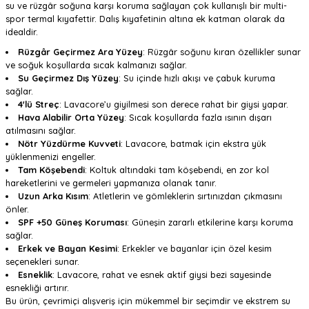
su ve rüzgâr soğuna karşı koruma sağlayan çok kullanışlı bir multi-
spor termal kıyafettir. Dalış kıyafetinin altına ek katman olarak da
idealdir.
Rüzgâr Geçirmez Ara Yüzey
: Rüzgâr soğunu kıran özellikler sunar
ve soğuk koşullarda sıcak kalmanızı sağlar.
Su Geçirmez Dış Yüzey
: Su içinde hızlı akışı ve çabuk kuruma
sağlar.
4'lü Streç
: Lavacore’u giyilmesi son derece rahat bir giysi yapar.
Hava Alabilir Orta Yüzey
: Sıcak koşullarda fazla ısının dışarı
atılmasını sağlar.
Nötr Yüzdürme Kuvveti
: Lavacore, batmak için ekstra yük
yüklenmenizi engeller.
Tam Köşebendi
: Koltuk altındaki tam köşebendi, en zor kol
hareketlerini ve germeleri yapmanıza olanak tanır.
Uzun Arka Kısım
: Atletlerin ve gömleklerin sırtınızdan çıkmasını
önler.
SPF +50 Güneş Koruması
: Güneşin zararlı etkilerine karşı koruma
sağlar.
Erkek ve Bayan Kesimi
: Erkekler ve bayanlar için özel kesim
seçenekleri sunar.
Esneklik
: Lavacore, rahat ve esnek aktif giysi bezi sayesinde
esnekliği artırır.
Bu ürün, çevrimiçi alışveriş için mükemmel bir seçimdir ve ekstrem su