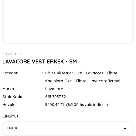
Lavacore
LAVACORE VEST ERKEK - SM
Kategori
Elbise Aksesuar
,
Üst
,
Lavacore
,
Elbise
,
Kadınlara Özel
,
Elbise
,
Lavacore Termal
Marka
Lavacore
Stok Kodu
815.7037.52
Havale
5.100,42 TL (%5,00 havale indirimi)
CİNSİYET