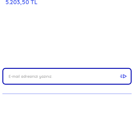
5.203,50 TL
FIRSATLARI YAKALAYIN!
Mail adresinizi ekleyerek kampanyalarımızdan anında haberdar
olabilirsiniz.
MERKEZ : Münir Nurettin Selçuk Cad. No:82/A
Kalamış, Kadıköy / İSTANBUL
Telefon: 0216 414 6286 - 0543 414 6286 -