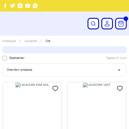
Anasayfa
Lavacore
Üst
Stoktakiler
Toplam 5 ürün