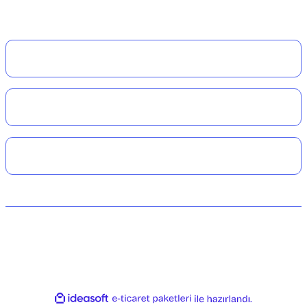
Kurumsal
Alışveriş
Üyelik
© 2024 Dalışçantam®. Her hakkı saklıdır. Tüm kredi kartı bilgileriniz 256bit
SSL Sertifikası ile korunmaktadır.
ideasoft
ile
e-