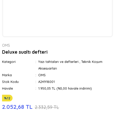
OMS
Deluxe sualtı defteri
Kategori
Yazı tahtaları ve defterleri
,
Teknik Koşum
Aksesuarları
Marka
OMS
Stok Kodu
A24918001
Havale
1.950,05 TL (%5,00 havale indirimi)
%12
2.052,68 TL
2.332,59 TL