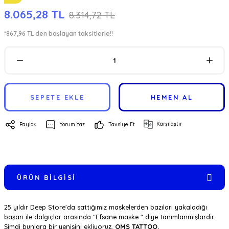
8.065,28 TL
8.314,72 TL
*867,96 TL den başlayan taksitlerle!!
SEPETE EKLE
HEMEN AL
Karşılaştır
Paylaş
Yorum Yaz
Tavsiye Et
ÜRÜN BILGISI
25 yıldır Deep Store'da sattığımız maskelerden bazıları yakaladığı
başarı ile dalgıçlar arasında "Efsane maske " diye tanımlanmışlardır.
Şimdi bunlara bir yenisini ekliyoruz,
OMS TATTOO.