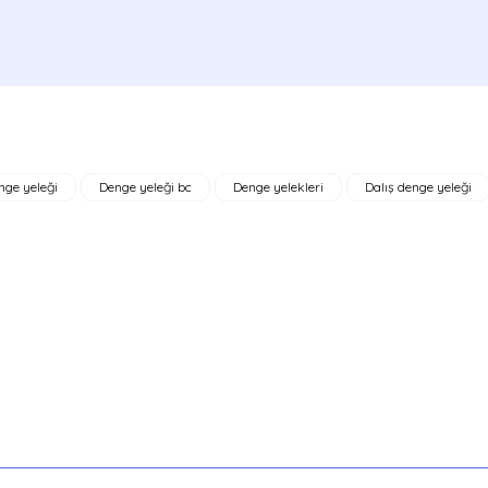
nge yeleği
Denge yeleği bc
Denge yelekleri
Dalış denge yeleği
Gönder
TÜKENDİ
ORCATORCH
TORPEDO ÇAKAR
725,91 TL
)
ar olabilirsiniz.
OMS
Kamçı Miflex regülat