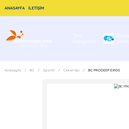
ANASAYFA
İLETİŞİM
Tüm
Mask
Kategoriler
Şnork
Anasayfa
BC
Sportif
Ceket tipi
BC PRODEEP EX100