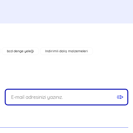
bcd denge yeleği
Indirimli dalış malzemeleri
ör 75cm YEŞİL