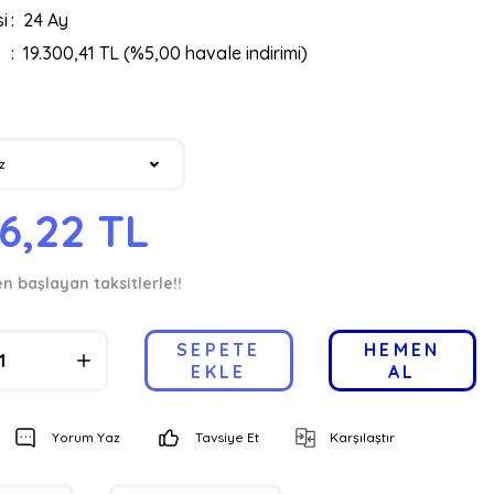
i
24 Ay
19.300,41 TL (%5,00 havale indirimi)
16,22 TL
en başlayan taksitlerle!!
SEPETE
HEMEN
EKLE
AL
Yorum Yaz
Tavsiye Et
Karşılaştır