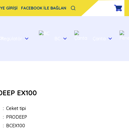
YE GİRİŞİ
FACEBOOK İLE BAĞLAN
Regülatör
BC
Çanta
DEEP EX100
Ceket tipi
PRODEEP
BCEX100