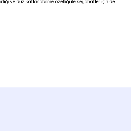
lığı ve düz katlanabilme özelliği ile seyahatler için de
bilirsiniz.