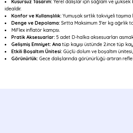
Kusursuz Tasarım:
Yerel dalışlar için sağlam ve yüksek k
idealdir.
Konfor ve Kullanışlılık:
Yumuşak sırtlık takviyeli taşıma 
Denge ve Depolama:
Sırtta Maksimum 3'er kg ağırlık taş
MiFlex inflatör kamçısı.
Pratik Aksesuarlar:
5 adet D-halka aksesuarları asmak i
Gelişmiş Emniyet: Ana
tüp kayışı üstünde 2.ince tüp kayı
Etkili Boşaltım Ünitesi:
Güçlü dolum ve boşaltım ünitesi, 
Görünürlük:
Gece dalışlarında görünürlüğü artıran reflek
Bu ürünün fiyat bilgisi, resim, ürün açıklamalarında ve diğer konulard
Görüş ve önerileriniz için teşekkür ederiz.
Ürün resmi kalitesiz, bozuk veya görüntülenemiyor.
Ürün açıklamasında eksik bilgiler bulunuyor.