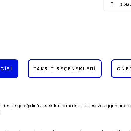
Stokta
GISI
TAKSIT SEÇENEKLERI
ÖNER
 bir denge yeleğidir. Yüksek kaldırma kapasitesi ve uygun fiyatı
.