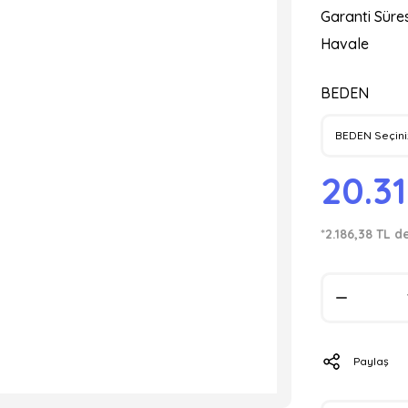
Garanti Süres
Havale
BEDEN
20.3
*2.186,38 TL d
Paylaş