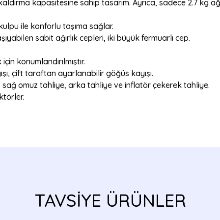
aldırma kapasitesine sahip tasarım. Ayrıca, sadece 2.7 kg ağır
kulpu ile konforlu taşıma sağlar.
ıyabilen sabit ağırlık cepleri, iki büyük fermuarlı cep.
çin konumlandırılmıştır.
şı, çift taraftan ayarlanabilir göğüs kayışı.
sağ omuz tahliye, arka tahliye ve inflatör çekerek tahliye.
törler.
a yetersiz gördüğünüz noktaları öneri formunu kullanarak tarafımıza ilete
TAVSİYE ÜRÜNLER