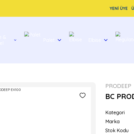
YENİ ÜYE
Ü
e &
Palet
Elbise
el
PRODEEP
BC PRO
Kategori
Marka
Stok Kodu