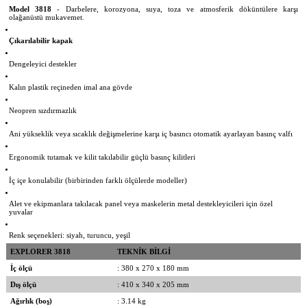
Model 3818
- Darbelere, korozyona, suya, toza ve atmosferik döküntülere karşı
olağanüstü mukavemet.
Çıkarılabilir kapak
Dengeleyici destekler
Kalın plastik reçineden imal ana gövde
Neopren sızdırmazlık
Ani yükseklik veya sıcaklık değişmelerine karşı iç basıncı otomatik ayarlayan basınç valfı
Ergonomik tutamak ve kilit takılabilir güçlü basınç kilitleri
İç içe konulabilir (birbirinden farklı ölçülerde modeller)
Alet ve ekipmanlara takılacak panel veya maskelerin metal destekleyicileri için özel
yuvalar
Renk seçenekleri: siyah, turuncu, yeşil
EXPLORER 3818
TEKNİK BİLGİ
İç ölçü
: 380 x 270 x 180 mm
Dış ölçü
: 410 x 340 x 205 mm
Ağırlık (boş)
: 3.14 kg