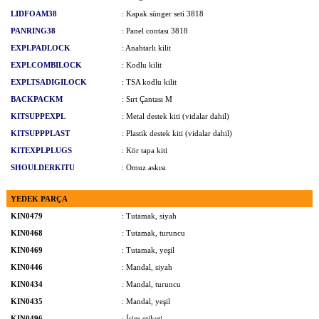
LIDFOAM38
: Kapak sünger seti 3818
PANRING38
: Panel contası 3818
EXPLPADLOCK
: Anahtarlı kilit
EXPLCOMBILOCK
: Kodlu kilit
EXPLTSADIGILOCK
: TSA kodlu kilit
BACKPACKM
: Sırt Çantası M
KITSUPPEXPL
: Metal destek kiti (vidalar dahil)
KITSUPPPLAST
: Plastik destek kiti (vidalar dahil)
KITEXPLPLUGS
: Kör tapa kiti
SHOULDERKITU
: Omuz askısı
YEDEK PARÇA
KIN0479
: Tutamak, siyah
KIN0468
: Tutamak, turuncu
KIN0469
: Tutamak, yeşil
KIN0446
: Mandal, siyah
KIN0434
: Mandal, turuncu
KIN0435
: Mandal, yeşil
KIN0496
: İsim etiketi