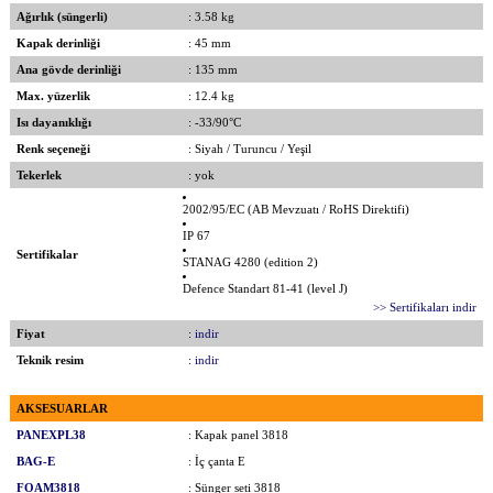
Ağırlık (süngerli)
: 3.58 kg
Kapak derinliği
: 45 mm
Ana gövde derinliği
: 135 mm
Max. yüzerlik
: 12.4 kg
Isı dayanıklığı
: -33/90°C
Renk seçeneği
: Siyah / Turuncu / Yeşil
Tekerlek
: yok
2002/95/EC (AB Mevzuatı / RoHS Direktifi)
IP 67
Sertifikalar
STANAG 4280 (edition 2)
Defence Standart 81-41 (level J)
>> Sertifikaları indir
Fiyat
:
indir
Teknik resim
:
indir
AKSESUARLAR
PANEXPL38
: Kapak panel 3818
BAG-E
: İç çanta E
FOAM3818
: Sünger seti 3818