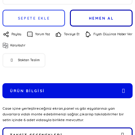
SEPETE EKLE
HEMEN AL
Paylaş
Yorum Yaz
Tavsiye Et
Fiyatı Düşünce Haber Ver
Karşılaştır
Stoktan Teslim
ÜRÜN BILGISI
Case içine yerleştireceğiniz ekran,panel vs gibi eşyalarınızı yan
duvarlara vidalı monte edebilmenizi sağlar,çıkarılıp takılabilir.Her bir
setin içinde 6 adet vidasıyla birlikte mevcuttur.