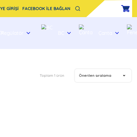
YE GİRİŞİ
FACEBOOK İLE BAĞLAN
Regülatör
BC
Çanta
Toplam 1 ürün