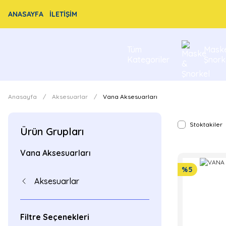
ANASAYFA
İLETİŞİM
Tüm
Mask
Kategoriler
Şnork
Anasayfa
Aksesuarlar
Vana Aksesuarları
Stoktakiler
Ürün Grupları
Vana Aksesuarları
%5
Aksesuarlar
Filtre Seçenekleri