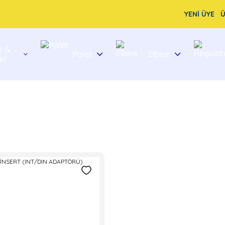
YENİ ÜYE
Ü
e &
Palet
Elbise
el