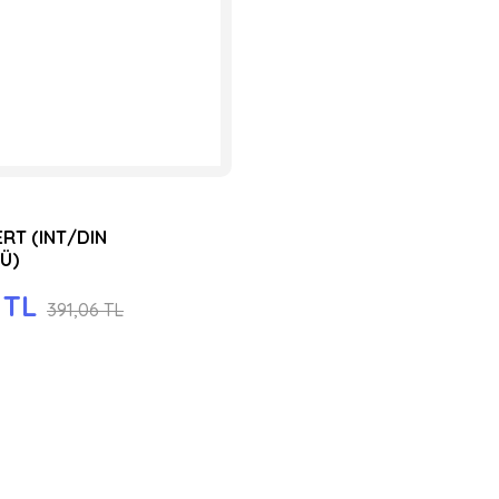
ERT (INT/DIN
Ü)
 TL
391,06 TL