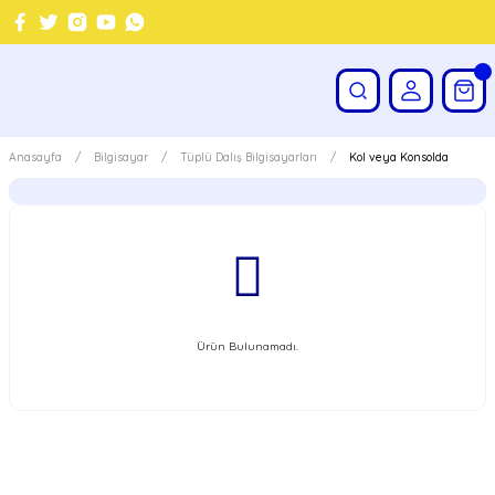
Anasayfa
Bilgisayar
Tüplü Dalış Bilgisayarları
Kol veya Konsolda
Ürün Bulunamadı.