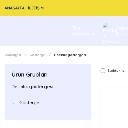
ANASAYFA
İLETİŞİM
Tüm
Mask
Kategoriler
Şnork
Anasayfa
Gösterge
Derinlik göstergesi
Stoktakiler
Ürün Grupları
Derinlik göstergesi
Gösterge