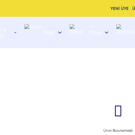
YENİ ÜYE
Ü
e &
Palet
Elbise
el
Ürün Bulunamadı.