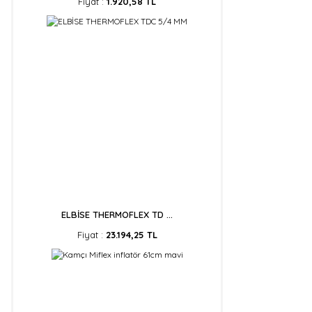
Fiyat :
1.920,58 TL
ELBİSE THERMOFLEX TD ...
Fiyat :
23.194,25 TL