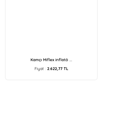
Kamçı Miflex inflatö ...
Fiyat :
2.622,77 TL