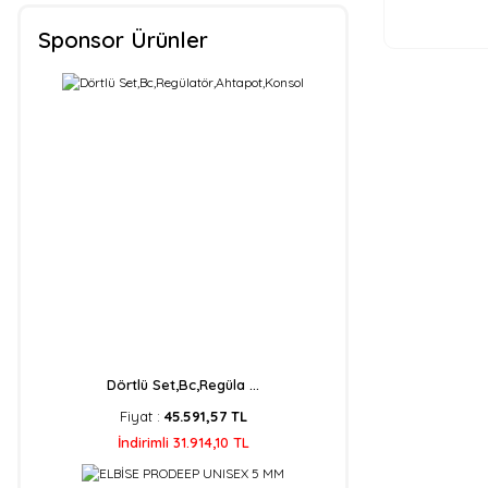
Sponsor Ürünler
Dörtlü Set,Bc,Regüla ...
Fiyat :
45.591,57 TL
İndirimli 31.914,10 TL