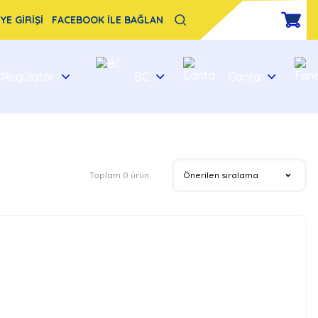
YE GİRİŞİ
FACEBOOK İLE BAĞLAN
Regülatör
BC
Çanta
Toplam 0 ürün