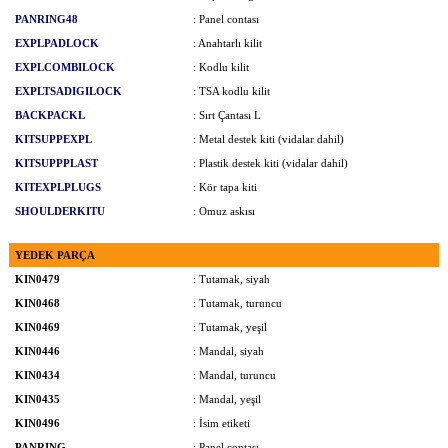
PANRING48
: Panel contası
EXPLPADLOCK
: Anahtarlı kilit
EXPLCOMBILOCK
: Kodlu kilit
EXPLTSADIGILOCK
: TSA kodlu kilit
BACKPACKL
: Sırt Çantası L
KITSUPPEXPL
: Metal destek kiti (vidalar dahil)
KITSUPPPLAST
: Plastik destek kiti (vidalar dahil)
KITEXPLPLUGS
: Kör tapa kiti
SHOULDERKITU
: Omuz askısı
YEDEK PARÇA
KIN0479
: Tutamak, siyah
KIN0468
: Tutamak, turuncu
KIN0469
: Tutamak, yeşil
KIN0446
: Mandal, siyah
KIN0434
: Mandal, turuncu
KIN0435
: Mandal, yeşil
KIN0496
: İsim etiketi
PANRING
: Panel contası