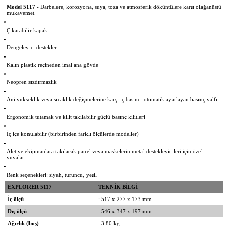
Model 5117
- Darbelere, korozyona, suya, toza ve atmosferik döküntülere karşı olağanüstü
mukavemet.
Çıkarabilir kapak
Dengeleyici destekler
Kalın plastik reçineden imal ana gövde
Neopren sızdırmazlık
Ani yükseklik veya sıcaklık değişmelerine karşı iç basıncı otomatik ayarlayan basınç valfı
Ergonomik tutamak ve kilit takılabilir güçlü basınç kilitleri
İç içe konulabilir (birbirinden farklı ölçülerde modeller)
Alet ve ekipmanlara takılacak panel veya maskelerin metal destekleyicileri için özel
yuvalar
Renk seçenekleri: siyah, turuncu, yeşil
EXPLORER 5117
TEKNİK BİLGİ
İç ölçü
: 517 x 277 x 173 mm
Dış ölçü
: 546 x 347 x 197 mm
Ağırlık (boş)
: 3.80 kg