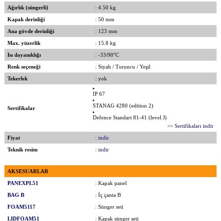
Ağırlık (süngerli)
: 4.50 kg
Kapak derinliği
: 50 mm
Ana gövde derinliği
: 123 mm
Max. yüzerlik
: 15.8 kg
Isı dayanıklığı
: -33/90°C
Renk seçeneği
: Siyah / Turuncu / Yeşil
Tekerlek
: yok
IP 67
STANAG 4280 (edition 2)
Sertifikalar
Defence Standart 81-41 (level J)
>> Sertifikaları indir
Fiyat
:
indir
Teknik resim
:
indir
AKSESUARLAR
PANEXPL51
: Kapak panel
BAG B
: İç çanta B
FOAM5117
: Sünger seti
LIDFOAM51
: Kapak sünger seti