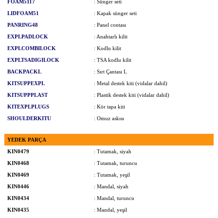
FOAM5117
: Sünger seti
LIDFOAM51
: Kapak sünger seti
PANRING48
: Panel contası
EXPLPADLOCK
: Anahtarlı kilit
EXPLCOMBILOCK
: Kodlu kilit
EXPLTSADIGILOCK
: TSA kodlu kilit
BACKPACKL
: Sırt Çantası L
KITSUPPEXPL
: Metal destek kiti (vidalar dahil)
KITSUPPPLAST
: Plastik destek kiti (vidalar dahil)
KITEXPLPLUGS
: Kör tapa kiti
SHOULDERKITU
: Omuz askısı
YEDEK PARÇA
KIN0479
: Tutamak, siyah
KIN0468
: Tutamak, turuncu
KIN0469
: Tutamak, yeşil
KIN0446
: Mandal, siyah
KIN0434
: Mandal, turuncu
KIN0435
: Mandal, yeşil