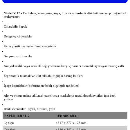
Model 5117
- Darbelere, korozyona, suya, toza ve atmosferik döküntülere karşı olağanüstü
mukavemet.
Çıkarabilir kapak
Dengeleyici destekler
Kalın plastik reçineden imal ana gövde
Neopren sızdırmazlık
Ani yükseklik veya sıcaklık değişmelerine karşı iç basıncı otomatik ayarlayan basınç valfı
Ergonomik tutamak ve kilit takılabilir güçlü basınç kilitleri
İç içe konulabilir (birbirinden farklı ölçülerde modeller)
Alet ve ekipmanlara takılacak panel veya maskelerin metal destekleyicileri için özel
yuvalar
Renk seçenekleri: siyah, turuncu, yeşil
EXPLORER 5117
TEKNİK BİLGİ
İç ölçü
: 517 x 277 x 173 mm
Dış ölçü
: 546 x 347 x 197 mm