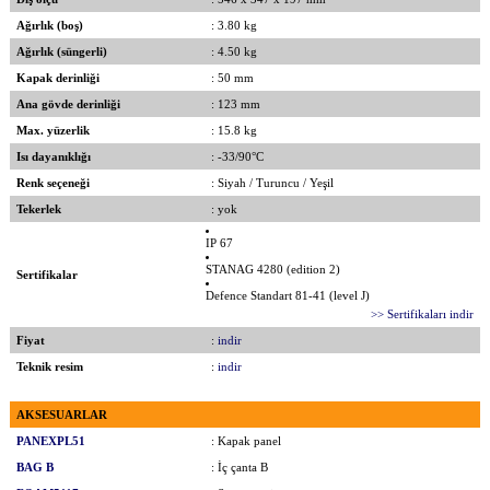
Ağırlık (boş)
: 3.80 kg
Ağırlık (süngerli)
: 4.50 kg
Kapak derinliği
: 50 mm
Ana gövde derinliği
: 123 mm
Max. yüzerlik
: 15.8 kg
Isı dayanıklığı
: -33/90°C
Renk seçeneği
: Siyah / Turuncu / Yeşil
Tekerlek
: yok
IP 67
STANAG 4280 (edition 2)
Sertifikalar
Defence Standart 81-41 (level J)
>> Sertifikaları indir
Fiyat
:
indir
Teknik resim
:
indir
AKSESUARLAR
PANEXPL51
: Kapak panel
BAG B
: İç çanta B