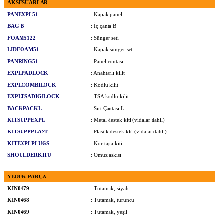
AKSESUARLAR
PANEXPL51
: Kapak panel
BAG B
: İç çanta B
FOAM5122
: Sünger seti
LIDFOAM51
: Kapak sünger seti
PANRING51
: Panel contası
EXPLPADLOCK
: Anahtarlı kilit
EXPLCOMBILOCK
: Kodlu kilit
EXPLTSADIGILOCK
: TSA kodlu kilit
BACKPACKL
: Sırt Çantası L
KITSUPPEXPL
: Metal destek kiti (vidalar dahil)
KITSUPPPLAST
: Plastik destek kiti (vidalar dahil)
KITEXPLPLUGS
: Kör tapa kiti
SHOULDERKITU
: Omuz askısı
YEDEK PARÇA
KIN0479
: Tutamak, siyah
KIN0468
: Tutamak, turuncu
KIN0469
: Tutamak, yeşil