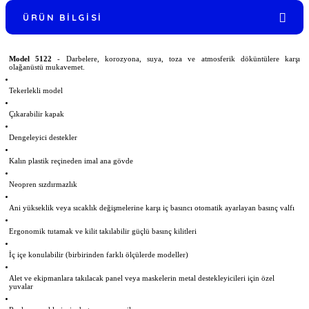
ÜRÜN BILGISI
Model 5122
- Darbelere, korozyona, suya, toza ve atmosferik döküntülere karşı
olağanüstü mukavemet.
Tekerlekli model
Çıkarabilir kapak
Dengeleyici destekler
Kalın plastik reçineden imal ana gövde
Neopren sızdırmazlık
Ani yükseklik veya sıcaklık değişmelerine karşı iç basıncı otomatik ayarlayan basınç valfı
Ergonomik tutamak ve kilit takılabilir güçlü basınç kilitleri
İç içe konulabilir (birbirinden farklı ölçülerde modeller)
Alet ve ekipmanlara takılacak panel veya maskelerin metal destekleyicileri için özel
yuvalar