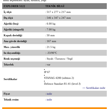
Renk seçenekleri: siyah, turuncu, yeşil
EXPLORER 5122
TEKNİK BİLGİ
İç ölçü
: 517 x 277 x 217 mm
Dış ölçü
: 546 x 347 x 247 mm
Ağırlık (boş)
: 6.00 kg
Ağırlık (süngerli)
: 7.00 kg
Kapak derinliği
: 50 mm
Ana gövde derinliği
: 167 mm
Max. yüzerlik
: 21.5 kg
Isı dayanıklığı
: -33/90°C
Renk seçeneği
: Siyah / Turuncu / Yeşil
Tekerlek
: var
IP 67
STANAG 4280 (edition 2)
Sertifikalar
Defence Standart 81-41 (level J)
>> Sertifikaları indir
Fiyat
:
indir
Teknik resim
:
indir