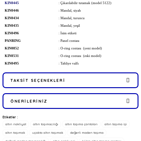
KIN0445
: Çıkarılabilir tutamak (model 5122)
KIN0446
: Mandal, siyah
KIN0434
: Mandal, turuncu
KIN0435
: Mandal, yeşil
KIN0496
: İsim etiketi
PANRING
: Panel contası
KIN0852
: O-ring contası (yeni model)
KIN0531
: O-ring contası (eski model)
KIN0495
: Tahliye valfı
TAKSIT SEÇENEKLERI
ÖNERILERINIZ
Etiketler :
Bu ürünün fiyat bilgisi, resim, ürün açıklamalarında ve diğer
altın nakliyat
altın taşımacılığı
altın taşıma çantaları
altın taşıma işi
konularda yetersiz gördüğünüz noktaları öneri formunu kullanarak
tarafımıza iletebilirsiniz.
altın taşımak
uçakta altın taşımak
değerli maden taşıma
Görüş ve önerileriniz için teşekkür ederiz.