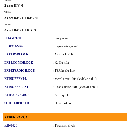
2 adet DIV N
veya
2 adet BAG L + BAG M
veya
2 adet BAG L + DIV N
FOAM7630
: Sünger seti
LIDFOAM76
: Kapak sünger seti
EXPLPADLOCK
: Anahtarlı kilit
EXPLCOMBILOCK
: Kodlu kilit
EXPLTSADIGILOCK
: TSA kodlu kilit
KITSUPPEXPL
: Metal destek kiti (vidalar dahil)
KITSUPPPLAST
: Plastik destek kiti (vidalar dahil)
KITEXPLPLUGS
: Kör tapa kiti
SHOULDERKITU
: Omuz askısı
YEDEK PARÇA
KIN0425
: Tutamak, siyah