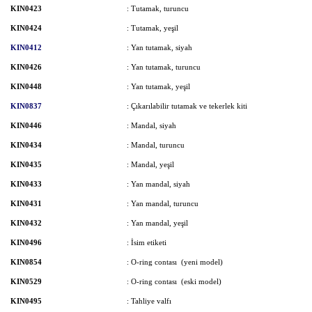
KIN0423
: Tutamak, turuncu
KIN0424
: Tutamak, yeşil
KIN0412
: Yan tutamak, siyah
KIN0426
: Yan tutamak, turuncu
KIN0448
: Yan tutamak, yeşil
KIN0837
: Çıkarılabilir tutamak ve tekerlek kiti
KIN0446
: Mandal, siyah
KIN0434
: Mandal, turuncu
KIN0435
: Mandal, yeşil
KIN0433
: Yan mandal, siyah
KIN0431
: Yan mandal, turuncu
KIN0432
: Yan mandal, yeşil
KIN0496
: İsim etiketi
KIN0854
: O-ring contası (yeni model)
KIN0529
: O-ring contası (eski model)
KIN0495
: Tahliye valfı