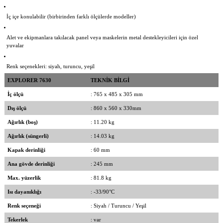
İç içe konulabilir (birbirinden farklı ölçülerde modeller)
Alet ve ekipmanlara takılacak panel veya maskelerin metal destekleyicileri için özel
yuvalar
Renk seçenekleri: siyah, turuncu, yeşil
EXPLORER 7630
TEKNİK BİLGİ
İç ölçü
: 765 x 485 x 305 mm
Dış ölçü
: 860 x 560 x 330mm
Ağırlık (boş)
: 11.20 kg
Ağırlık (süngerli)
: 14.03 kg
Kapak derinliği
: 60 mm
Ana gövde derinliği
: 245 mm
Max. yüzerlik
: 81.8 kg
Isı dayanıklığı
: -33/90°C
Renk seçeneği
: Siyah / Turuncu / Yeşil
Tekerlek
: var