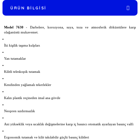
ÜRÜN BILGISI
Model 7630
- Darbelere, korozyona, suya, toza ve atmosferik döküntülere karşı
olağanüstü mukavemet.
İki kişilik taşıma kulpları
Yan tutamaklar
Kilitli teleskopik tutamak
Kendinden yağlamalı tekerlekler
Kalın plastik reçineden imal ana gövde
Neopren sızdırmazlık
Ani yükseklik veya sıcaklık değişmelerine karşı iç basıncı otomatik ayarlayan basınç valfi
Ergonomik tutamak ve kilit takılabilir güçlü basınç kilitleri