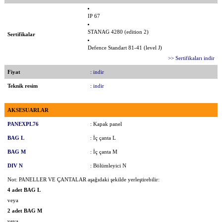
IP 67
STANAG 4280 (edition 2)
Sertifikalar
Defence Standart 81-41 (level J)
>> Sertifikaları indir
Fiyat
:
indir
Teknik resim
:
indir
AKSESUARLAR
PANEXPL76
: Kapak panel
BAG L
: İç çanta L
BAG M
: İç çanta M
DIV N
: Bölümleyici N
Not: PANELLER VE ÇANTALAR aşağıdaki şekilde yerleştirebilir:
4 adet BAG L
veya
2 adet BAG M
veya