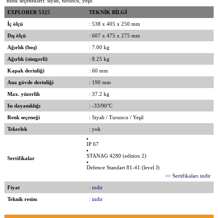
Renk seçenekleri: siyah, turuncu, yeşil
EXPLORER 5325
TEKNİK BİLGİ
İç ölçü
: 538 x 405 x 250 mm
Dış ölçü
: 607 x 475 x 275 mm
Ağırlık (boş)
: 7.00 kg
Ağırlık (süngerli)
: 8.25 kg
Kapak derinliği
: 60 mm
Ana gövde derinliği
: 190 mm
Max. yüzerlik
: 37.2 kg
Isı dayanıklığı
: -33/90°C
Renk seçeneği
: Siyah / Turuncu / Yeşil
Tekerlek
: yok
IP 67
STANAG 4280 (edition 2)
Sertifikalar
Defence Standart 81-41 (level J)
>> Sertifikaları indir
Fiyat
:
indir
Teknik resim
:
indir