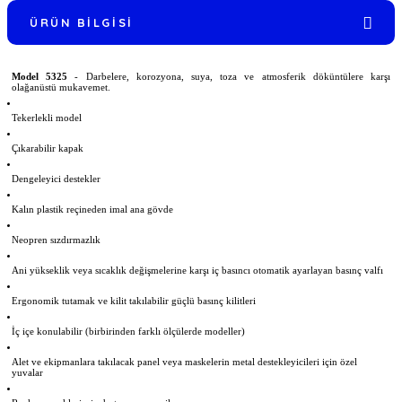
ÜRÜN BILGISI
Model 5325
- Darbelere, korozyona, suya, toza ve atmosferik döküntülere karşı
olağanüstü mukavemet.
Tekerlekli model
Çıkarabilir kapak
Dengeleyici destekler
Kalın plastik reçineden imal ana gövde
Neopren sızdırmazlık
Ani yükseklik veya sıcaklık değişmelerine karşı iç basıncı otomatik ayarlayan basınç valfı
Ergonomik tutamak ve kilit takılabilir güçlü basınç kilitleri
İç içe konulabilir (birbirinden farklı ölçülerde modeller)
Alet ve ekipmanlara takılacak panel veya maskelerin metal destekleyicileri için özel
yuvalar