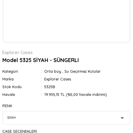
Explorer Cases
Model 5325 SİYAH - SÜNGERLI
Kategori
Orta boy
,
Su Geçirmez Kutular
Marka
Explorer Cases
Stok Kodu
5325B
Havale
19.955,15 TL (%5,00 havale indirimi)
RENK
CASE SECENEKLERI