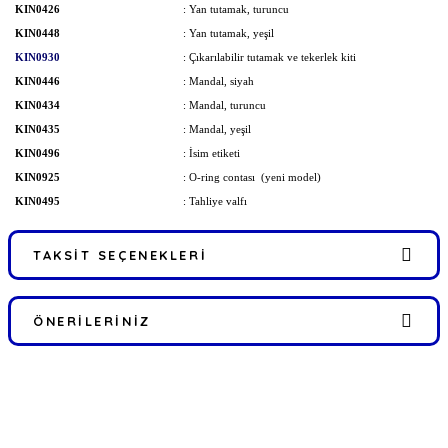
KIN0426
: Yan tutamak, turuncu
KIN0448
: Yan tutamak, yeşil
KIN0930
: Çıkarılabilir tutamak ve tekerlek kiti
KIN0446
: Mandal, siyah
KIN0434
: Mandal, turuncu
KIN0435
: Mandal, yeşil
KIN0496
: İsim etiketi
KIN0925
: O-ring contası (yeni model)
KIN0495
: Tahliye valfı
TAKSIT SEÇENEKLERI
ÖNERILERINIZ
Bu ürünün fiyat bilgisi, resim, ürün açıklamalarında ve diğer
konularda yetersiz gördüğünüz noktaları öneri formunu kullanarak
FIRSATLARI YAKALAYIN!
tarafımıza iletebilirsiniz.
Görüş ve önerileriniz için teşekkür ederiz.