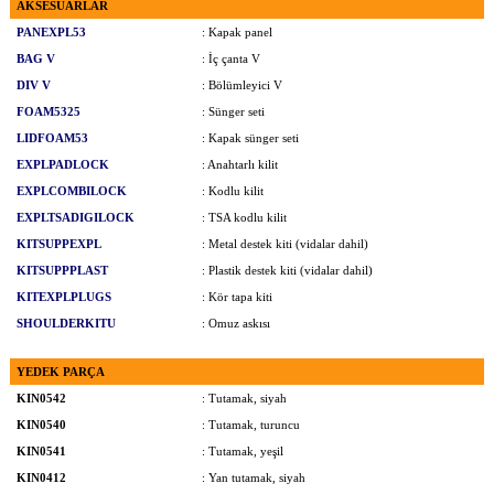
AKSESUARLAR
PANEXPL53
: Kapak panel
BAG V
: İç çanta V
DIV V
: Bölümleyici V
FOAM5325
: Sünger seti
LIDFOAM53
: Kapak sünger seti
EXPLPADLOCK
: Anahtarlı kilit
EXPLCOMBILOCK
: Kodlu kilit
EXPLTSADIGILOCK
: TSA kodlu kilit
KITSUPPEXPL
: Metal destek kiti (vidalar dahil)
KITSUPPPLAST
: Plastik destek kiti (vidalar dahil)
KITEXPLPLUGS
: Kör tapa kiti
SHOULDERKITU
: Omuz askısı
YEDEK PARÇA
KIN0542
: Tutamak, siyah
KIN0540
: Tutamak, turuncu
KIN0541
: Tutamak, yeşil
KIN0412
: Yan tutamak, siyah