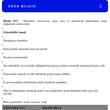
ÜRÜN BILGISI
Model 3317
- Darbelere, korozyona, suya, toza ve atmosferik döküntülere karşı
olağanüstü mukavemet.
Çıkarılabilir kapak
Dengeleyici destekler
Kalın plastik reçineden imal ana gövde
Neopren sızdırmazlık
Ani yükseklik veya sıcaklık değişmelerine karşı iç basıncı otomatik ayarlayan basınç valfı
Ergonomik tutamak ve kilit takılabilir güçlü basınç kilitleri
İç içe konulabilir (birbirinden farklı ölçülerde modeller)
Alet ve ekipmanlara takılacak panel veya maskelerin metal destekleyicileri için özel
yuvalar
Renk seçenekleri: siyah, turuncu, yeşil
EXPLORER 3317
TEKNİK BİLGİ