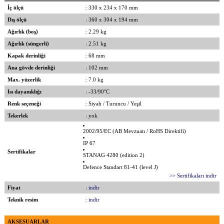
İç ölçü
: 330 x 234 x 170 mm
Dış ölçü
: 360 x 304 x 194 mm
Ağırlık (boş)
: 2.29 kg
Ağırlık (süngerli)
: 2.51 kg
Kapak derinliği
: 68 mm
Ana gövde derinliği
: 102 mm
Max. yüzerlik
: 7.0 kg
Isı dayanıklığı
: -33/90°C
Renk seçeneği
: Siyah / Turuncu / Yeşil
Tekerlek
: yok
2002/95/EC (AB Mevzuatı / RoHS Direktifi)
IP 67
Sertifikalar
STANAG 4280 (edition 2)
Defence Standart 81-41 (level J)
>> Sertifikaları indir
Fiyat
:
indir
Teknik resim
:
indir
AKSESUARLAR