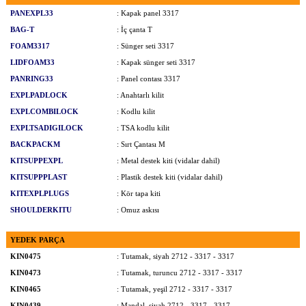
PANEXPL33
: Kapak panel 3317
BAG-T
: İç çanta T
FOAM3317
: Sünger seti 3317
LIDFOAM33
: Kapak sünger seti 3317
PANRING33
: Panel contası 3317
EXPLPADLOCK
: Anahtarlı kilit
EXPLCOMBILOCK
: Kodlu kilit
EXPLTSADIGILOCK
: TSA kodlu kilit
BACKPACKM
: Sırt Çantası M
KITSUPPEXPL
: Metal destek kiti (vidalar dahil)
KITSUPPPLAST
: Plastik destek kiti (vidalar dahil)
KITEXPLPLUGS
: Kör tapa kiti
SHOULDERKITU
: Omuz askısı
YEDEK PARÇA
KIN0475
: Tutamak, siyah 2712 - 3317 - 3317
KIN0473
: Tutamak, turuncu 2712 - 3317 - 3317
KIN0465
: Tutamak, yeşil 2712 - 3317 - 3317
KIN0439
: Mandal, siyah 2712 - 3317 - 3317