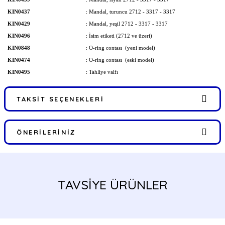
KIN0437
: Mandal, turuncu 2712 - 3317 - 3317
KIN0429
: Mandal, yeşil 2712 - 3317 - 3317
KIN0496
: İsim etiketi (2712 ve üzeri)
KIN0848
: O-ring contası (yeni model)
KIN0474
: O-ring contası (eski model)
KIN0495
: Tahliye valfı
TAKSIT SEÇENEKLERI
ÖNERILERINIZ
Bu ürünün fiyat bilgisi, resim, ürün açıklamalarında ve diğer
konularda yetersiz gördüğünüz noktaları öneri formunu kullanarak
tarafımıza iletebilirsiniz.
TAVSİYE ÜRÜNLER
Görüş ve önerileriniz için teşekkür ederiz.
Ürün resmi kalitesiz, bozuk veya görüntülenemiyor.