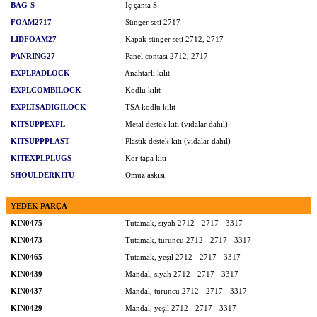
BAG-S
: İç çanta S
FOAM2717
: Sünger seti 2717
LIDFOAM27
: Kapak sünger seti 2712, 2717
PANRING27
: Panel contası 2712, 2717
EXPLPADLOCK
: Anahtarlı kilit
EXPLCOMBILOCK
: Kodlu kilit
EXPLTSADIGILOCK
: TSA kodlu kilit
KITSUPPEXPL
: Metal destek kiti (vidalar dahil)
KITSUPPPLAST
: Plastik destek kiti (vidalar dahil)
KITEXPLPLUGS
: Kör tapa kiti
SHOULDERKITU
: Omuz askısı
YEDEK PARÇA
KIN0475
: Tutamak, siyah 2712 - 2717 - 3317
KIN0473
: Tutamak, turuncu 2712 - 2717 - 3317
KIN0465
: Tutamak, yeşil 2712 - 2717 - 3317
KIN0439
: Mandal, siyah 2712 - 2717 - 3317
KIN0437
: Mandal, turuncu 2712 - 2717 - 3317
KIN0429
: Mandal, yeşil 2712 - 2717 - 3317