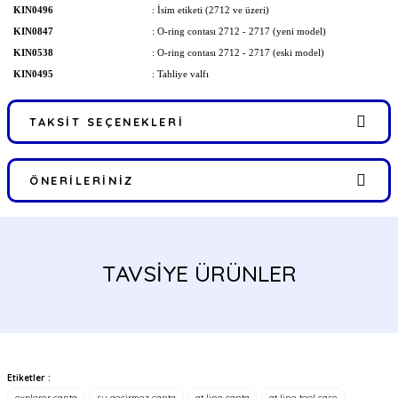
KIN0496
: İsim etiketi (2712 ve üzeri)
KIN0847
: O-ring contası 2712 - 2717 (yeni model)
KIN0538
: O-ring contası 2712 - 2717 (eski model)
KIN0495
: Tahliye valfı
TAKSIT SEÇENEKLERI
ÖNERILERINIZ
Bu ürünün fiyat bilgisi, resim, ürün açıklamalarında ve diğer
konularda yetersiz gördüğünüz noktaları öneri formunu kullanarak
tarafımıza iletebilirsiniz.
TAVSİYE ÜRÜNLER
Görüş ve önerileriniz için teşekkür ederiz.
Ürün resmi kalitesiz, bozuk veya görüntülenemiyor.
Ürün açıklamasında eksik bilgiler bulunuyor.
Ürün bilgilerinde hatalar bulunuyor.
Etiketler :
explorer çanta
su geçirmez çanta
gt line çanta
gt line tool case