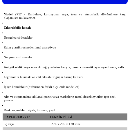
Model 2717
- Darbelere, korozyona, suya, toza ve atmosferik döküntülere karşı
olağanüstü mukavemet.
Çıkarılabilir kapak
Dengeleyici destekler
Kalın plastik reçineden imal ana gövde
Neopren sızdırmazlık
Ani yükseklik veya sıcaklık değişmelerine karşı iç basıncı otomatik ayarlayan basınç valfı
Ergonomik tutamak ve kilit takılabilir güçlü basınç kilitleri
İç içe konulabilir (birbirinden farklı ölçülerde modeller)
Alet ve ekipmanlara takılacak panel veya maskelerin metal destekleyicileri için özel
yuvalar
Renk seçenekleri: siyah, turuncu, yeşil
EXPLORER 2717
TEKNİK BİLGİ
İç ölçü
: 276 x 200 x 170 mm