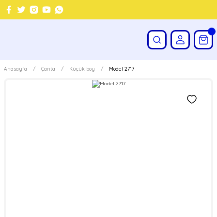
Anasayfa
Çanta
Küçük boy
Model 2717